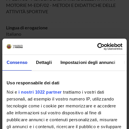
MOTORIE M-EDF/02 - METODI E DIDATTICHE DELLE
ATTIVITÀ SPORTIVE
Lingua di erogazione
Italiano
Periodo
DIDATTICA SOSTEGNO
dal 25-ott-2025 al 30-giu-2025.
Consenso
Dettagli
Impostazioni degli annunci
In
Avvisi relativi al corso
Seminari relativi al corso
Uso responsabile dei dati
ORARIO LEZIONI
Noi e
i nostri 1022 partner
trattiamo i vostri dati
personali, ad esempio il vostro numero IP, utilizzando
Vai all'orario delle lezioni
tecnologie come i cookie per memorizzare e accedere
alle informazioni sul vostro dispositivo al fine di
pubblicare annunci e contenuti personalizzati, misurare
gli annunci e i contenuti, ricercare il pubblico e sviluppare