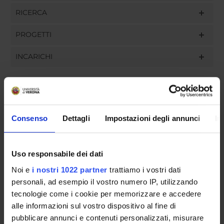
RICERCA
PROGETTI
INCARICHI
ORGANIZZAZIONE
Consenso
Dettagli
Impostazioni degli annunci
In
GOVERNANCE
Uso responsabile dei dati
COMMISSIONI
Noi e
i nostri 1022 partner
trattiamo i vostri dati
UFFICI E STRUTTURE DI SERVIZIO
personali, ad esempio il vostro numero IP, utilizzando
tecnologie come i cookie per memorizzare e accedere
SERVIZI DI SEGRETERIA STUDENTI
alle informazioni sul vostro dispositivo al fine di
pubblicare annunci e contenuti personalizzati, misurare
STRUTTURE DEL DIPARTIMENTO