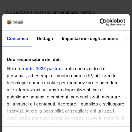
Non è stato trovato alcun seminario relativo
all'insegnamento Legislazione scolastica.
Consenso
Dettagli
Impostazioni degli annunci
In
OFFERTA FORMATIVA
CORSI DI STUDIO
Uso responsabile dei dati
Noi e
i nostri 1022 partner
trattiamo i vostri dati
DOTTORATI, MASTER E FORMAZIONE SUPERIORE
personali, ad esempio il vostro numero IP, utilizzando
tecnologie come i cookie per memorizzare e accedere
Contatti
alle informazioni sul vostro dispositivo al fine di
Persone
pubblicare annunci e contenuti personalizzati, misurare
gli annunci e i contenuti, ricercare il pubblico e sviluppare
Luoghi
i servizi. Avete la possibilità di scegliere chi utilizza i
Calendario
vostri dati e per quali scopi. Le vostre scelte in materia di
privacy sono applicabili solo su questa proprietà digitale