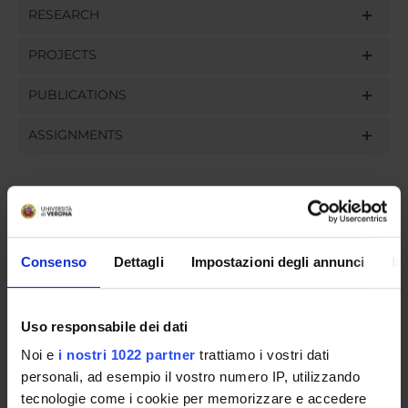
RESEARCH
PROJECTS
PUBLICATIONS
ASSIGNMENTS
ORGANISATION
Consenso
Dettagli
Impostazioni degli annunci
In
GOVERNANCE
COMMITTEES
Uso responsabile dei dati
DEPARTMENT ADMINISTRATION OFFICES
Noi e
i nostri 1022 partner
trattiamo i vostri dati
personali, ad esempio il vostro numero IP, utilizzando
STUDENT ADMINISTRATION OFFICES
tecnologie come i cookie per memorizzare e accedere