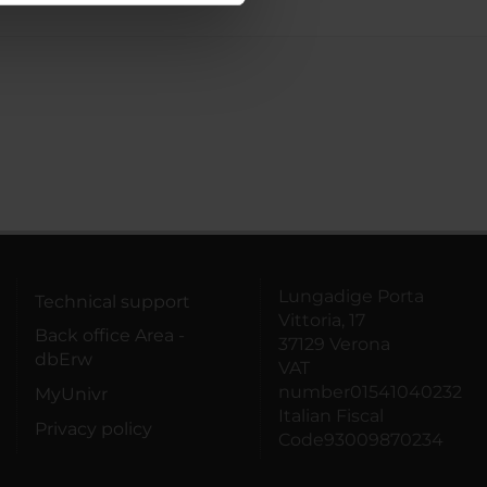
azioni che hai fornito loro o
Lungadige Porta
Technical support
Vittoria, 17
Back office Area -
37129 Verona
dbErw
VAT
number01541040232
MyUnivr
Italian Fiscal
Privacy policy
Code93009870234