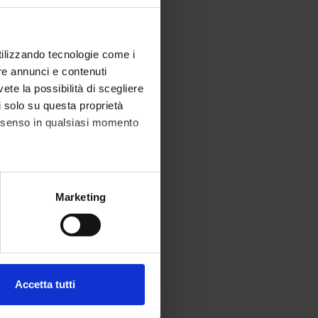
utilizzando tecnologie come i
re annunci e contenuti
vete la possibilità di scegliere
li solo su questa proprietà
consenso in qualsiasi momento
alche metro,
Marketing
e specifiche (impronte
ezione dettagli
. Puoi
Accetta tutti
l media e per analizzare il
ostri partner che si occupano