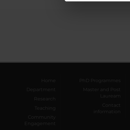
di analisi dei dati web, pubbl
che hanno raccolto dal tuo uti
Home
PhD Programmes
Department
Master and Post
Lauream
Research
Contact
Teaching
information
Community
Engagement