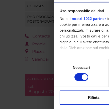
Go t
COURSES
Uso responsabile dei dati
PHD PROGRAMMES AND
Noi e
i nostri 1022 partner
t
POSTGRADUATE TRAINING
cookie per memorizzare e acce
personalizzati, misurare gli an
Contacts
chi utilizza i vostri dati e pe
digitale in cui avete effettua
People
dalla Dichiarazione sui cookie
Places
Calendar
Con il tuo consenso, vorrem
Selezione
raccogliere informazi
Necessari
del
Identificare il tuo di
consenso
digitali).
AGENDA DI OGGI
Approfondisci come vengono el
sab
modificare o ritirare il tuo 
8 agosto 2026
Rifiuta
Utilizziamo i cookie per perso
nostro traffico. Condividiamo 