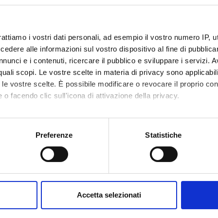
o lesson schedule
rattiamo i vostri dati personali, ad esempio il vostro numero IP, 
dere alle informazioni sul vostro dispositivo al fine di pubblica
nunci e i contenuti, ricercare il pubblico e sviluppare i servizi. A
r quali scopi. Le vostre scelte in materia di privacy sono applicabi
to le vostre scelte. È possibile modificare o revocare il proprio 
 o facendo clic sull'icona di attivazione della privacy.
mo anche:
oni sulla tua posizione geografica, con un'approssimazione di qu
Preferenze
Statistiche
spositivo, scansionandolo attivamente alla ricerca di caratteristich
aborati i tuoi dati personali e imposta le tue preferenze nella
s
consenso in qualsiasi momento dalla Dichiarazione sui cookie.
Accetta selezionati
nalizzare contenuti ed annunci, per fornire funzionalità dei socia
inoltre informazioni sul modo in cui utilizzi il nostro sito con i n