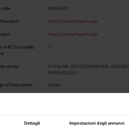
 code
4S006372
 lecturer
Maria Grazia Paglialunga
nator
Maria Grazia Paglialunga
 of ECTS credits
1
ed
ic sector
M-PSI/04 - DEVELOPMENTAL AND E
PSYCHOLOGY
e of instruction
Italian
didattico
dal Nov 16, 2020 al Jun 30, 202
ON TIMETABLE
Dettagli
Impostazioni degli annunci