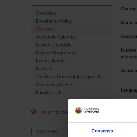
Course
Overview
Enrolment Policy
Name of
Courses
Coordi
Academic Calendar
Lesson timetable
Number
Degree Programme
allocat
Exam calendar
Notices
Academ
Thesis and internship proposals
Governing bodies
Languag
Faculty staff
Period
International Students
LESS
Consenso
STUDYING