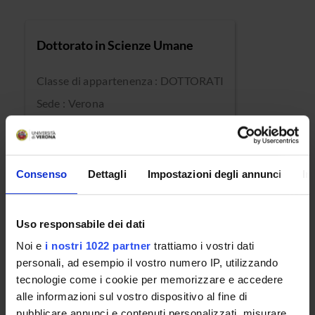
Dottorato in Scienze Umane
Classe di appartenenza : DOTTORATI
Sede : Verona
Consenso
Dettagli
Impostazioni degli annunci
In
Uso responsabile dei dati
OFFERTA FORMATIVA
Noi e
i nostri 1022 partner
trattiamo i vostri dati
personali, ad esempio il vostro numero IP, utilizzando
CORSI DI STUDIO
tecnologie come i cookie per memorizzare e accedere
alle informazioni sul vostro dispositivo al fine di
DOTTORATI, MASTER E FORMAZIONE SUPERIORE
pubblicare annunci e contenuti personalizzati, misurare