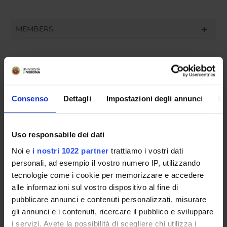
MEMBERS
Laura Calafà
Suzana Jovanovic
Anna Maria Meneghini
Consenso
Dettagli
Impostazioni degli annunci
In
Valentina Moro
Stefania Pontrandolfo
Uso responsabile dei dati
Eva Rizzin
Noi e
i nostri 1022 partner
trattiamo i vostri dati
Gianluca Solla
personali, ad esempio il vostro numero IP, utilizzando
tecnologie come i cookie per memorizzare e accedere
Sabrina Tosi Cambini
alle informazioni sul vostro dispositivo al fine di
pubblicare annunci e contenuti personalizzati, misurare
gli annunci e i contenuti, ricercare il pubblico e sviluppare
RECORDS AND DOCUMENTS
i servizi. Avete la possibilità di scegliere chi utilizza i