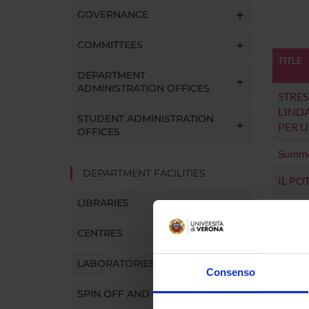
GOVERNANCE
COMMITTEES
TITLE
DEPARTMENT
ADMINISTRATION OFFICES
STRE
L’IND
STUDENT ADMINISTRATION
PER 
OFFICES
Summer
DEPARTMENT FACILITIES
IL POT
LIBRARIES
Specia
presa 
CENTRES
Borsa 
LABORATORIES
Consenso
The Ox
SPIN OFF AND COMPANIES
CLICK-