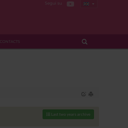
Segui su
CONTACTS
Last two years archive