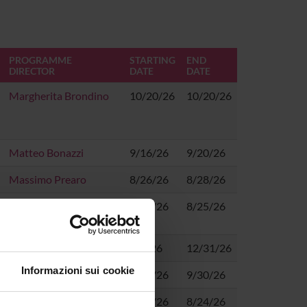
PROGRAMME
STARTING
END
DIRECTOR
DATE
DATE
Margherita Brondino
10/20/26
10/20/26
Matteo Bonazzi
9/16/26
9/20/26
Massimo Prearo
8/26/26
8/28/26
Emily Diquigiovanni
8/25/26
8/25/26
Marinella Majorano
7/1/26
12/31/26
Informazioni sui cookie
Fabio Vicini
6/18/26
9/30/26
Chiara Sita'
4/16/26
8/24/26