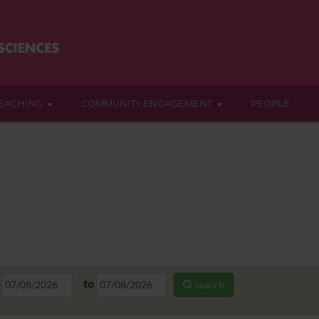
EACHING
COMMUNITY ENGAGEMENT
PEOPLE
to
search