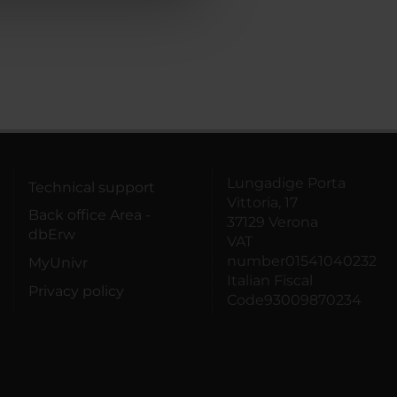
Lungadige Porta
Technical support
Vittoria, 17
Back office Area -
37129 Verona
dbErw
VAT
number01541040232
MyUnivr
Italian Fiscal
Privacy policy
Code93009870234