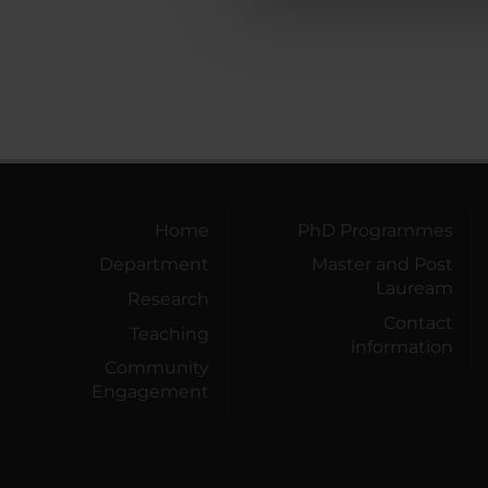
che hanno raccolto dal tuo uti
Home
PhD Programmes
Department
Master and Post
Lauream
Research
Contact
Teaching
information
Community
Engagement