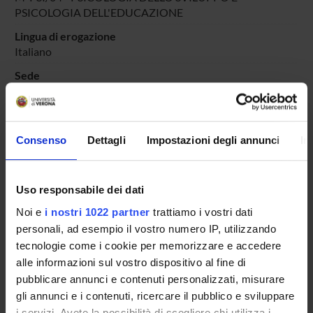
PSICOLOGIA DELL'EDUCAZIONE
Lingua di erogazione
Italiano
Sede
VERONA
Periodo
II°
dal 14-feb-2018 al 26-mag-2018.
Consenso
Dettagli
Impostazioni degli annunci
In
Avvisi relativi al corso
Uso responsabile dei dati
Seminari relativi al corso
Noi e
i nostri 1022 partner
trattiamo i vostri dati
ORARIO LEZIONI
personali, ad esempio il vostro numero IP, utilizzando
tecnologie come i cookie per memorizzare e accedere
alle informazioni sul vostro dispositivo al fine di
pubblicare annunci e contenuti personalizzati, misurare
Presentazione
gli annunci e i contenuti, ricercare il pubblico e sviluppare
Come iscriversi
i servizi. Avete la possibilità di scegliere chi utilizza i