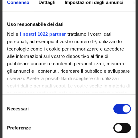
Consenso
Dettagli
Impostazioni degli annunci
In
Come iscriversi
Insegnamenti
Calendario didattico
Uso responsabile dei dati
Orario lezioni
Noi e
i nostri 1022 partner
trattiamo i vostri dati
Piani didattici
personali, ad esempio il vostro numero IP, utilizzando
Calendario esami
tecnologie come i cookie per memorizzare e accedere
Bacheca avvisi
alle informazioni sul vostro dispositivo al fine di
Proposte tesi e stage
pubblicare annunci e contenuti personalizzati, misurare
Organi collegiali e di governo
gli annunci e i contenuti, ricercare il pubblico e sviluppare
Docenti
i servizi. Avete la possibilità di scegliere chi utilizza i
vostri dati e per quali scopi. Le vostre scelte in materia di
privacy sono applicabili solo su questa proprietà digitale
OFFERTA FORMATIVA
in cui avete effettuato le vostre scelte. È possibile
Selezione
modificare o revocare il proprio consenso in qualsiasi
Necessari
del
CORSI DI STUDIO
momento dalla Dichiarazione sui cookie o facendo clic
consenso
sull'icona di attivazione della privacy.
DOTTORATI, MASTER E FORMAZIONE SUPERIORE
Preferenze
Con il tuo consenso, vorremmo anche: