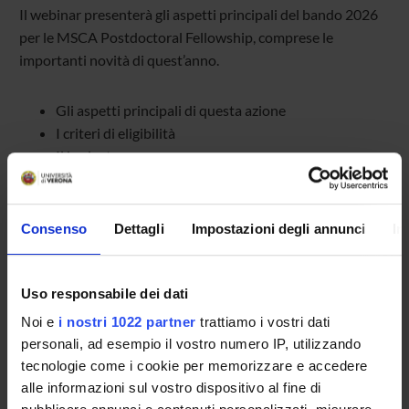
Il webinar presenterà gli aspetti principali del bando 2026
per le MSCA Postdoctoral Fellowship, comprese le
importanti novità di quest’anno.
Gli aspetti principali di questa azione
I criteri di eligibilità
Il budget
Come creare la propria proposta sul Funding and
Tenders Portal
I criteri di valutazione
Consenso
Dettagli
Impostazioni degli annunci
In
Il bando 2026 per le MSCA Postdoctoral Fellowship.
Uso responsabile dei dati
Come partecipare
Noi e
i nostri 1022 partner
trattiamo i vostri dati
Per partecipare al webinar è richiesta l’
iscrizione
.
personali, ad esempio il vostro numero IP, utilizzando
tecnologie come i cookie per memorizzare e accedere
alle informazioni sul vostro dispositivo al fine di
Per maggiori informazioni potete contattarci