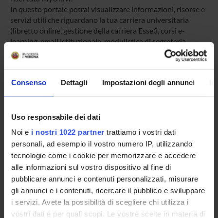
In questo portale potrai visualizzare informazioni, risorse e
servizi utili che riguardano la tua carriera universitaria
(libretto online, gestione della carriera Esse3, corsi e-
learning, email istituzionale, modulistica di segreteria,
procedure amministrative, ecc.).
Entra in MyUnivr con le tue credenziali GIA: solo così
potrai ricevere notifica di tutti gli avvisi dei tuoi docenti e
Consenso
Dettagli
Impostazioni degli annunci
In
della tua segreteria via mail e anche tramite l'app Univr.
MYUNIVR
Uso responsabile dei dati
Noi e
i nostri 1022 partner
trattiamo i vostri dati
personali, ad esempio il vostro numero IP, utilizzando
Presentazione
tecnologie come i cookie per memorizzare e accedere
Come iscriversi
alle informazioni sul vostro dispositivo al fine di
Insegnamenti
pubblicare annunci e contenuti personalizzati, misurare
gli annunci e i contenuti, ricercare il pubblico e sviluppare
Calendario didattico
i servizi. Avete la possibilità di scegliere chi utilizza i
Orario lezioni
vostri dati e per quali scopi. Le vostre scelte in materia di
Piani didattici