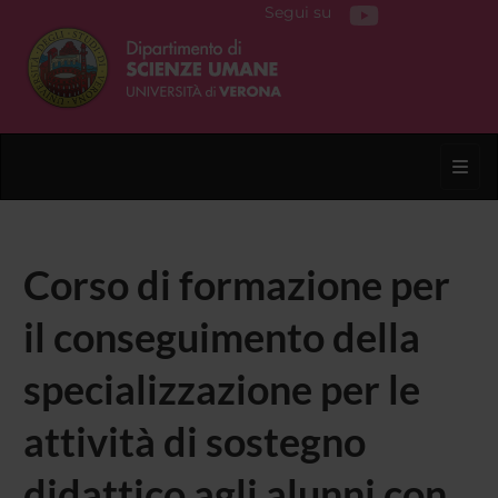
Segui su
Toggl
Corso di formazione per
il conseguimento della
specializzazione per le
attività di sostegno
didattico agli alunni con