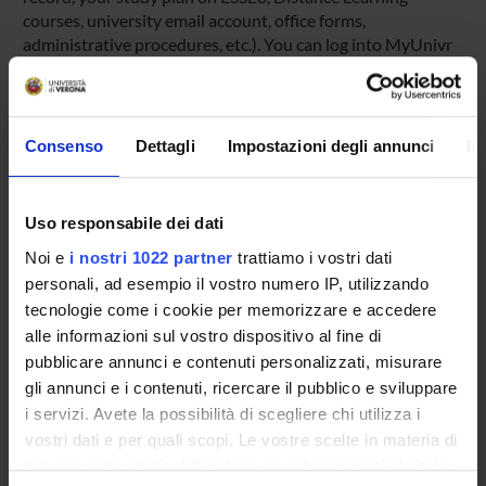
courses, university email account, office forms,
administrative procedures, etc.). You can log into MyUnivr
with your GIA login details: only in this way will you be able
to receive notification of all the notices from your teachers
and your secretariat via email and also via the Univr app.
Consenso
Dettagli
Impostazioni degli annunci
In
MYUNIVR
Uso responsabile dei dati
Noi e
i nostri 1022 partner
trattiamo i vostri dati
Overview
personali, ad esempio il vostro numero IP, utilizzando
Enrolment Policy
tecnologie come i cookie per memorizzare e accedere
Courses
alle informazioni sul vostro dispositivo al fine di
Academic Calendar
pubblicare annunci e contenuti personalizzati, misurare
Lesson timetable
gli annunci e i contenuti, ricercare il pubblico e sviluppare
Degree Programme
i servizi. Avete la possibilità di scegliere chi utilizza i
vostri dati e per quali scopi. Le vostre scelte in materia di
Exam calendar
privacy sono applicabili solo su questa proprietà digitale
Notices