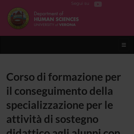
Segui su
Toggl
Corso di formazione per
il conseguimento della
specializzazione per le
attività di sostegno
didattico agli alunni con