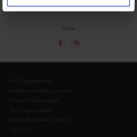
analizzare il nostro traffico. Condividiamo inoltre
informazioni sul modo in cui utilizzi il nostro sito con i
nostri partner che si occupano di analisi dei dati web,
Share
pubblicità e social media, i quali potrebbero combinarle
con altre informazioni che hai fornito loro o che hanno
raccolto dal tuo utilizzo dei loro servizi.
PhD Programmes
Master and Post Lauream
Contact information
Technical support
Back office Area - dbErw
MyUnivr