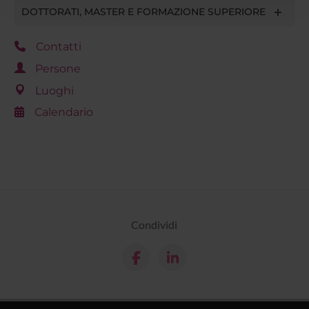
con altre informazioni che hai fornito loro o che hanno
DOTTORATI, MASTER E FORMAZIONE SUPERIORE
raccolto dal tuo utilizzo dei loro servizi.
Contatti
Persone
Luoghi
Calendario
Condividi