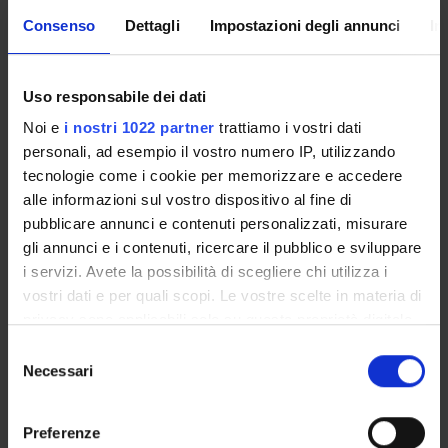
Consenso
Dettagli
Impostazioni degli annunci
In
B
1
DIDATTICA
Fabio Forner
Uso responsabile dei dati
C
1
DIDATTICA
Anna Maria Salvade'
Noi e
i nostri 1022 partner
trattiamo i vostri dati
personali, ad esempio il vostro numero IP, utilizzando
D
1,5
DIDATTICA
Corrado Viola
tecnologie come i cookie per memorizzare e accedere
alle informazioni sul vostro dispositivo al fine di
pubblicare annunci e contenuti personalizzati, misurare
gli annunci e i contenuti, ricercare il pubblico e sviluppare
E
1,5
DIDATTICA
Massimo Natale
i servizi. Avete la possibilità di scegliere chi utilizza i
vostri dati e per quali scopi. Le vostre scelte in materia di
privacy sono applicabili solo su questa proprietà digitale
in cui avete effettuato le vostre scelte. È possibile
Selezione
TESTI DI RIFERIMENTO
modificare o revocare il proprio consenso in qualsiasi
Necessari
del
momento dalla Dichiarazione sui cookie o facendo clic
consenso
Vedi la bibliografia dell'insegnamento
sull'icona di attivazione della privacy.
Preferenze