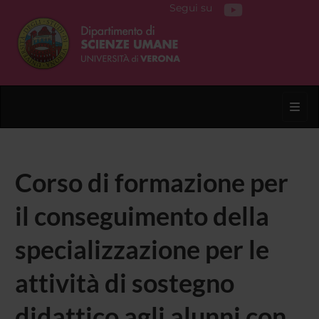
Segui su
Toggl
Corso di formazione per
il conseguimento della
specializzazione per le
attività di sostegno
didattico agli alunni con