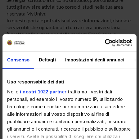
tutti gli avvisi relativi al tuo corso di studi nella tua area
riservata MyUnivr.
In questo portale potrai visualizzare informazioni, risorse e
servizi utili che riguardano la tua carriera universitaria
(libretto online, gestione della carriera Esse3, corsi e-
learning, email istituzionale, modulistica di segreteria,
procedure amministrative, ecc.).
Entra in MyUnivr con le tue credenziali GIA: solo così
Consenso
Dettagli
Impostazioni degli annunci
In
potrai ricevere notifica di tutti gli avvisi dei tuoi docenti e
della tua segreteria via mail e anche tramite l'app Univr.
Uso responsabile dei dati
MYUNIVR
Noi e
i nostri 1022 partner
trattiamo i vostri dati
personali, ad esempio il vostro numero IP, utilizzando
tecnologie come i cookie per memorizzare e accedere
Presentazione
alle informazioni sul vostro dispositivo al fine di
Come iscriversi
pubblicare annunci e contenuti personalizzati, misurare
Insegnamenti
gli annunci e i contenuti, ricercare il pubblico e sviluppare
i servizi. Avete la possibilità di scegliere chi utilizza i
Calendario didattico