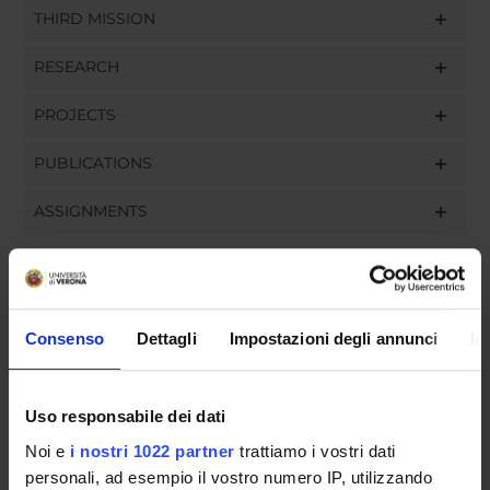
THIRD MISSION
RESEARCH
PROJECTS
PUBLICATIONS
ASSIGNMENTS
ORGANISATION
Consenso
Dettagli
Impostazioni degli annunci
In
GOVERNANCE
Uso responsabile dei dati
COMMITTEES
Noi e
i nostri 1022 partner
trattiamo i vostri dati
DEPARTMENT ADMINISTRATION OFFICES
personali, ad esempio il vostro numero IP, utilizzando