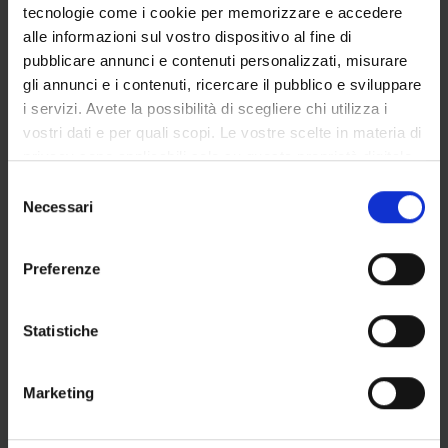
tecnologie come i cookie per memorizzare e accedere
STUDENT ADMINISTRATION OFFICES
alle informazioni sul vostro dispositivo al fine di
pubblicare annunci e contenuti personalizzati, misurare
DEPARTMENT FACILITIES
gli annunci e i contenuti, ricercare il pubblico e sviluppare
i servizi. Avete la possibilità di scegliere chi utilizza i
LIBRARIES
vostri dati e per quali scopi. Le vostre scelte in materia di
privacy sono applicabili solo su questa proprietà digitale
CENTRES
in cui avete effettuato le vostre scelte. È possibile
Selezione
modificare o revocare il proprio consenso in qualsiasi
Necessari
LABORATORIES
del
momento dalla Dichiarazione sui cookie o facendo clic
consenso
sull'icona di attivazione della privacy.
SPIN OFF AND COMPANIES
Preferenze
COMMUNAL AREA
Con il tuo consenso, vorremmo anche:
raccogliere informazioni sulla tua posizione
Statistiche
Contacts
geografica, con un'approssimazione di qualche
metro,
People
Marketing
Identificare il tuo dispositivo, scansionandolo
Places
attivamente alla ricerca di caratteristiche specifiche
Calendar