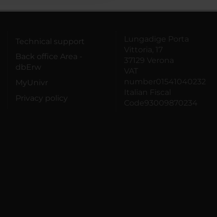
Lungadige Porta
Technical support
Vittoria, 17
Back office Area -
37129 Verona
dbErw
VAT
number01541040232
MyUnivr
Italian Fiscal
Privacy policy
Code93009870234