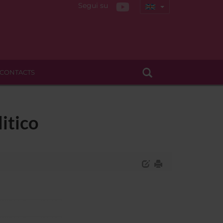
Segui su
CONTACTS
itico