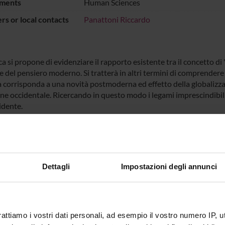
ments
Human Sciences
s or local contacts
Panattoni Riccardo
ca si propone di evidenziare il rapporto esistente tra il concetto di
he del pensiero moderno. Si tratterà in altri termini di comprende
a corrisponda a una novità postmoderna ed effetto della globalizza
ne occidentale. Ricercando in questo modo i legami imprescindibili t
idente.
NSORS:
Funds:
assigned and managed by the de
Dettagli
Impostazioni degli annunci
ECT PARTICIPANTS
rattiamo i vostri dati personali, ad esempio il vostro numero IP, 