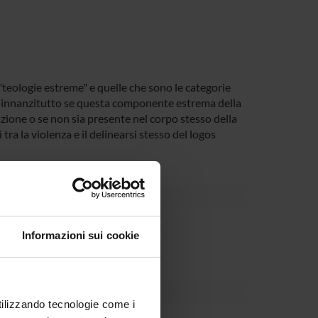
 "teologie estreme" e quelle che sono le categorie
re innanzitutto se questa componente estrema della
zione o se non sia presente nel corpo stesso della
ra la violenza e il delinearsi stesso del logos
partment
Informazioni sui cookie
utilizzando tecnologie come i