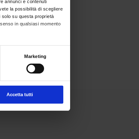
re annunci e contenuti
vete la possibilità di scegliere
li solo su questa proprietà
consenso in qualsiasi momento
alche metro,
Marketing
e specifiche (impronte
ezione dettagli
. Puoi
Accetta tutti
l media e per analizzare il
ostri partner che si occupano
azioni che hai fornito loro o