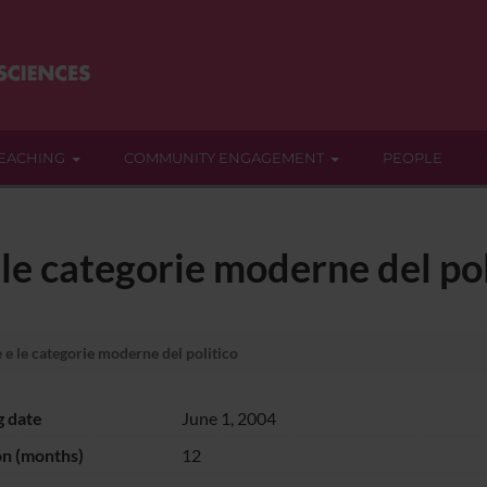
EACHING
COMMUNITY ENGAGEMENT
PEOPLE
 le categorie moderne del pol
 e le categorie moderne del politico
g date
June 1, 2004
on (months)
12