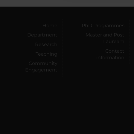
Home
PhD Programmes
Department
Master and Post
Lauream
Research
Contact
Teaching
information
Community
Engagement