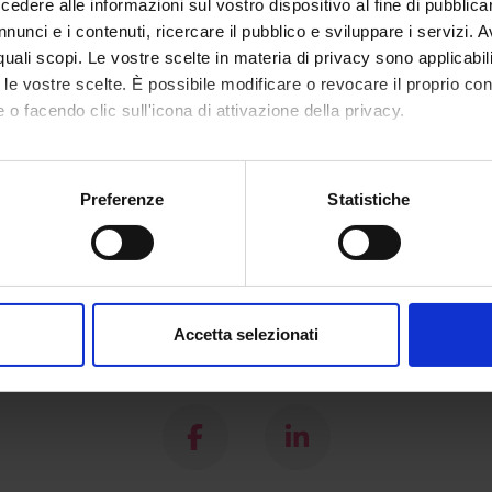
o Panattoni
Full Professor
dere alle informazioni sul vostro dispositivo al fine di pubblica
nunci e i contenuti, ricercare il pubblico e sviluppare i servizi. A
r quali scopi. Le vostre scelte in materia di privacy sono applicabi
to le vostre scelte. È possibile modificare o revocare il proprio 
 o facendo clic sull'icona di attivazione della privacy.
mo anche:
oni sulla tua posizione geografica, con un'approssimazione di qu
Preferenze
Statistiche
spositivo, scansionandolo attivamente alla ricerca di caratteristich
aborati i tuoi dati personali e imposta le tue preferenze nella
s
consenso in qualsiasi momento dalla Dichiarazione sui cookie.
Accetta selezionati
nalizzare contenuti ed annunci, per fornire funzionalità dei socia
Share
inoltre informazioni sul modo in cui utilizzi il nostro sito con i n
icità e social media, i quali potrebbero combinarle con altre inform
lizzo dei loro servizi.