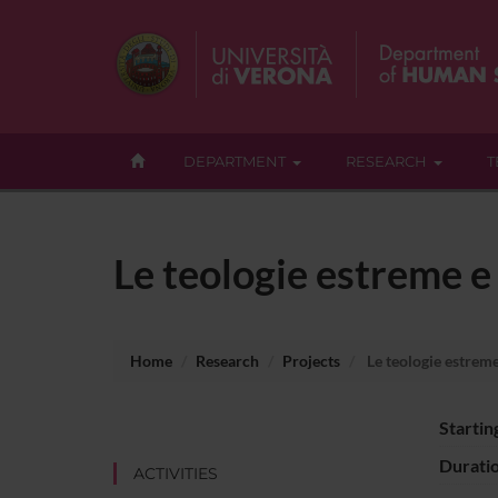
DEPARTMENT
RESEARCH
T
Le teologie estreme e
Home
Research
Projects
Le teologie estreme
Startin
Durati
ACTIVITIES