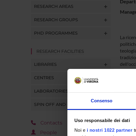
Depart
RESEARCH AREAS
Manager
RESEARCH GROUPS
PHD PROGRAMMES
La ricer
politic
teologi
RESEARCH FACILITIES
tradizio
dell'occ
LIBRARIES
CENTRES
SPO
LABORATORIES
Consenso
SPIN OFF AND COMPANIES
Uso responsabile dei dati
Contacts
PROJ
Noi e
i nostri 1022 partner
t
People