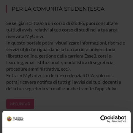
PER LA COMUNITÀ STUDENTESCA
Se sei già iscritta/o a un corso di studio, puoi consultare
tutti gli avvisi relativi al tuo corso di studi nella tua area
riservata MyUnivr.
In questo portale potrai visualizzare informazioni, risorse e
servizi utili che riguardano la tua carriera universitaria
(libretto online, gestione della carriera Esse3, corsi e-
learning, email istituzionale, modulistica di segreteria,
procedure amministrative, ecc.).
Entra in MyUnivr con le tue credenziali GIA: solo così
potrai ricevere notifica di tutti gli avvisi dei tuoi docenti e
della tua segreteria via mail e anche tramite l'app Univr.
MYUNIVR
Presentazione