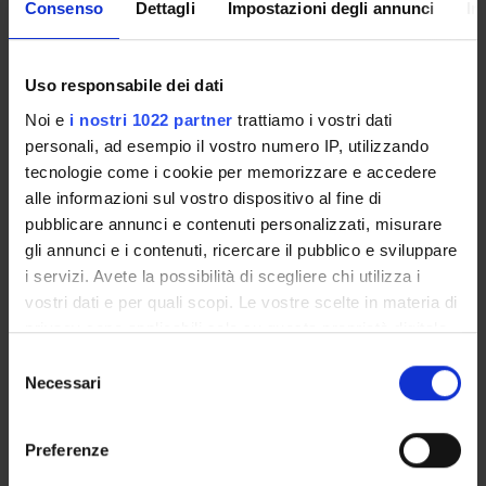
Consenso
Dettagli
Impostazioni degli annunci
In
Come iscriversi
Insegnamenti
Calendario didattico
Uso responsabile dei dati
Orario lezioni
Noi e
i nostri 1022 partner
trattiamo i vostri dati
Piani didattici
personali, ad esempio il vostro numero IP, utilizzando
Calendario esami
tecnologie come i cookie per memorizzare e accedere
Bacheca avvisi
alle informazioni sul vostro dispositivo al fine di
Proposte tesi e stage
pubblicare annunci e contenuti personalizzati, misurare
Organi collegiali e di governo
gli annunci e i contenuti, ricercare il pubblico e sviluppare
Docenti
i servizi. Avete la possibilità di scegliere chi utilizza i
vostri dati e per quali scopi. Le vostre scelte in materia di
privacy sono applicabili solo su questa proprietà digitale
OFFERTA FORMATIVA
in cui avete effettuato le vostre scelte. È possibile
Selezione
modificare o revocare il proprio consenso in qualsiasi
Necessari
del
CORSI DI STUDIO
momento dalla Dichiarazione sui cookie o facendo clic
consenso
sull'icona di attivazione della privacy.
DOTTORATI, MASTER E FORMAZIONE SUPERIORE
Preferenze
Con il tuo consenso, vorremmo anche: