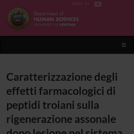
Segui su
Toggl
Caratterizzazione degli
effetti farmacologici di
peptidi troiani sulla
rigenerazione assonale
dopo lesione nel sistema