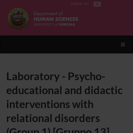
Segui su
Toggl
Laboratory - Psycho-
educational and didactic
interventions with
relational disorders
(Group 1) [Gruppo 13]