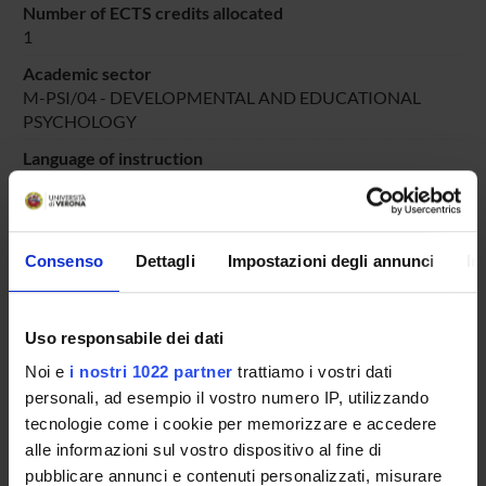
Number of ECTS credits allocated
1
Academic sector
M-PSI/04 - DEVELOPMENTAL AND EDUCATIONAL
PSYCHOLOGY
Language of instruction
Italian
Period
DIDATTICA SOSTEGNO
dal Oct 25, 2025 al Jun 30, 2025.
Consenso
Dettagli
Impostazioni degli annunci
In
Course news
Seminars related to the course
Uso responsabile dei dati
Noi e
i nostri 1022 partner
trattiamo i vostri dati
LESSON TIMETABLE
personali, ad esempio il vostro numero IP, utilizzando
tecnologie come i cookie per memorizzare e accedere
Go to lesson schedule
alle informazioni sul vostro dispositivo al fine di
pubblicare annunci e contenuti personalizzati, misurare