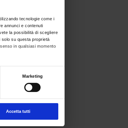
utilizzando tecnologie come i
re annunci e contenuti
vete la possibilità di scegliere
li solo su questa proprietà
consenso in qualsiasi momento
alche metro,
Marketing
e specifiche (impronte
ezione dettagli
. Puoi
Accetta tutti
l media e per analizzare il
ostri partner che si occupano