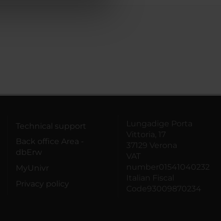
azioni che hai fornito loro o
Lungadige Porta
Technical support
Vittoria, 17
Back office Area -
37129 Verona
dbErw
VAT
number01541040232
MyUnivr
Italian Fiscal
Privacy policy
Code93009870234