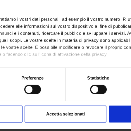
rattiamo i vostri dati personali, ad esempio il vostro numero IP, 
dere alle informazioni sul vostro dispositivo al fine di pubblica
nunci e i contenuti, ricercare il pubblico e sviluppare i servizi. A
r quali scopi. Le vostre scelte in materia di privacy sono applicabi
to le vostre scelte. È possibile modificare o revocare il proprio 
 o facendo clic sull'icona di attivazione della privacy.
mo anche:
oni sulla tua posizione geografica, con un'approssimazione di qu
Preferenze
Statistiche
spositivo, scansionandolo attivamente alla ricerca di caratteristich
aborati i tuoi dati personali e imposta le tue preferenze nella
s
consenso in qualsiasi momento dalla Dichiarazione sui cookie.
Accetta selezionati
nalizzare contenuti ed annunci, per fornire funzionalità dei socia
inoltre informazioni sul modo in cui utilizzi il nostro sito con i n