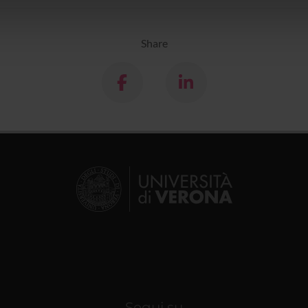
icità e social media, i quali potrebbero combinarle con altre inform
lizzo dei loro servizi.
Share
Segui su