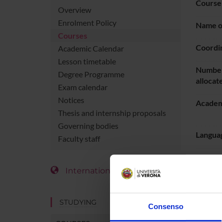
Course
Overview
Enrolment Policy
Name of
Courses
Coordi
Academic Calendar
Lesson timetable
Number
Degree Programme
allocat
Exam calendar
Notices
Academ
Thesis and internship proposals
Governing bodies
Languag
Faculty staff
Period
International Students
LESS
STUDYING
Consenso
Go t