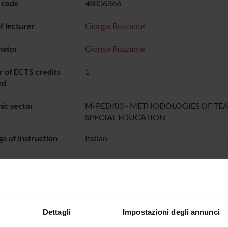
 code
4S006366
 lecturer
Giorgia Ruzzante
nator
Giorgia Ruzzante
 of ECTS credits
1
ed
ic sector
M-PED/03 - METHODOLOGIES OF TE
SPECIAL EDUCATION
e of instruction
Italian
PERIODO DIDATTICO
dal Sep 23, 2022 
ON TIMETABLE
Dettagli
Impostazioni degli annunci
o lesson schedule