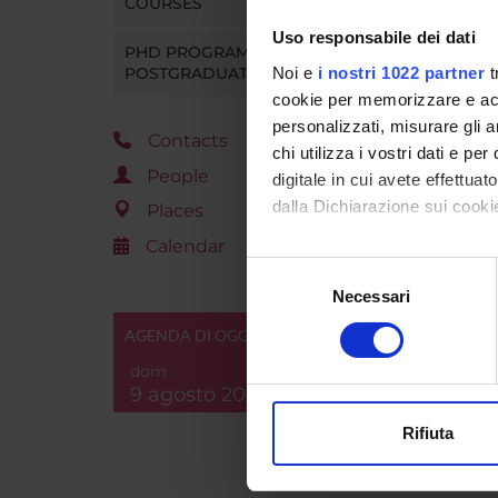
COURSES
Uso responsabile dei dati
PHD PROGRAMMES AND
Noi e
i nostri 1022 partner
t
POSTGRADUATE TRAINING
cookie per memorizzare e acce
personalizzati, misurare gli an
Contacts
chi utilizza i vostri dati e pe
People
digitale in cui avete effettua
dalla Dichiarazione sui cookie
Places
Calendar
Con il tuo consenso, vorrem
Selezione
raccogliere informazi
Necessari
del
Identificare il tuo di
consenso
AGENDA DI OGGI
digitali).
dom
Approfondisci come vengono el
9 agosto 2026
modificare o ritirare il tuo 
Rifiuta
Utilizziamo i cookie per perso
nostro traffico. Condividiamo 