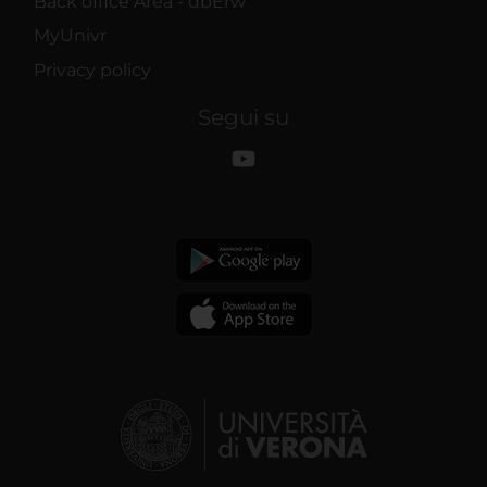
Back office Area - dbErw
MyUnivr
Privacy policy
Segui su