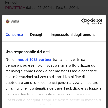
Period
DIDATTICA
dal Jul 25, 2024 al Dec 31, 2024.
Course news
Seminars related to the course
Consenso
Dettagli
Impostazioni degli annunci
In
LESSON TIMETABLE
Go to lesson schedule
Uso responsabile dei dati
Noi e
i nostri 1022 partner
trattiamo i vostri dati
personali, ad esempio il vostro numero IP, utilizzando
tecnologie come i cookie per memorizzare e accedere
Overview
alle informazioni sul vostro dispositivo al fine di
Enrolment Policy
pubblicare annunci e contenuti personalizzati, misurare
Courses
gli annunci e i contenuti, ricercare il pubblico e sviluppare
Academic Calendar
i servizi. Avete la possibilità di scegliere chi utilizza i
Lesson timetable
vostri dati e per quali scopi. Le vostre scelte in materia di
Degree Programme
privacy sono applicabili solo su questa proprietà digitale