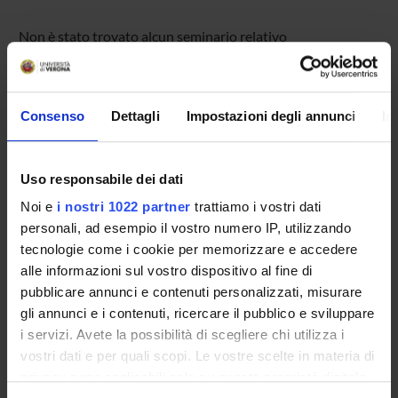
Non è stato trovato alcun seminario relativo
all'insegnamento Pedagogia speciale.
Consenso
Dettagli
Impostazioni degli annunci
In
OFFERTA FORMATIVA
CORSI DI STUDIO
Uso responsabile dei dati
Noi e
i nostri 1022 partner
trattiamo i vostri dati
DOTTORATI, MASTER E FORMAZIONE SUPERIORE
personali, ad esempio il vostro numero IP, utilizzando
tecnologie come i cookie per memorizzare e accedere
Contatti
alle informazioni sul vostro dispositivo al fine di
Persone
pubblicare annunci e contenuti personalizzati, misurare
gli annunci e i contenuti, ricercare il pubblico e sviluppare
Luoghi
i servizi. Avete la possibilità di scegliere chi utilizza i
Calendario
vostri dati e per quali scopi. Le vostre scelte in materia di
privacy sono applicabili solo su questa proprietà digitale