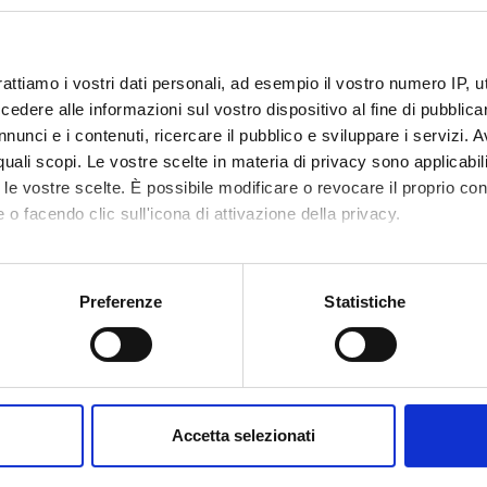
o lesson schedule
rattiamo i vostri dati personali, ad esempio il vostro numero IP, 
dere alle informazioni sul vostro dispositivo al fine di pubblica
nunci e i contenuti, ricercare il pubblico e sviluppare i servizi. A
r quali scopi. Le vostre scelte in materia di privacy sono applicabi
to le vostre scelte. È possibile modificare o revocare il proprio 
 o facendo clic sull'icona di attivazione della privacy.
mo anche:
oni sulla tua posizione geografica, con un'approssimazione di qu
Preferenze
Statistiche
spositivo, scansionandolo attivamente alla ricerca di caratteristich
aborati i tuoi dati personali e imposta le tue preferenze nella
s
consenso in qualsiasi momento dalla Dichiarazione sui cookie.
Accetta selezionati
nalizzare contenuti ed annunci, per fornire funzionalità dei socia
inoltre informazioni sul modo in cui utilizzi il nostro sito con i n