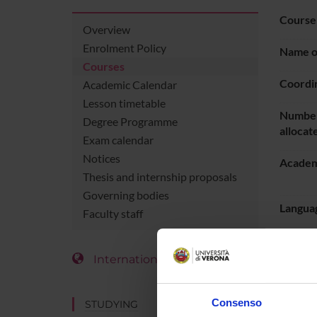
Course
Overview
Enrolment Policy
Name of
Courses
Coordi
Academic Calendar
Lesson timetable
Number
Degree Programme
allocat
Exam calendar
Notices
Academ
Thesis and internship proposals
Governing bodies
Languag
Faculty staff
Period
International Students
LESS
Consenso
STUDYING