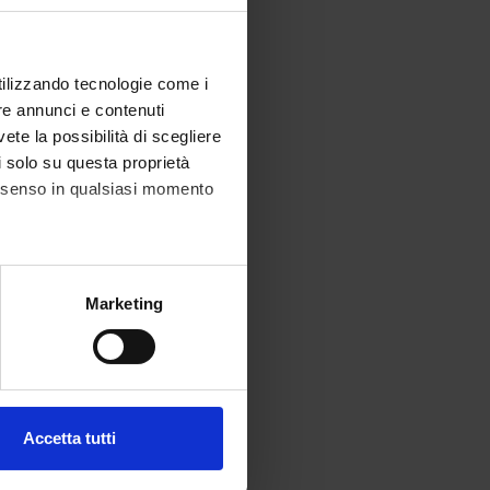
utilizzando tecnologie come i
re annunci e contenuti
vete la possibilità di scegliere
li solo su questa proprietà
consenso in qualsiasi momento
alche metro,
Marketing
e specifiche (impronte
ezione dettagli
. Puoi
Accetta tutti
l media e per analizzare il
ostri partner che si occupano