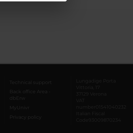
azioni che hai fornito loro o
Lungadige Porta
Technical support
Vittoria, 17
Back office Area -
37129 Verona
dbErw
VAT
number01541040232
MyUnivr
Italian Fiscal
Privacy policy
Code93009870234