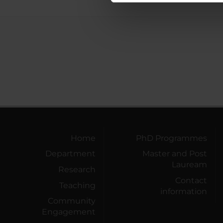
di analisi dei dati web, pubbl
che hanno raccolto dal tuo uti
Home
PhD Programmes
Department
Master and Post
Lauream
Research
Contact
Teaching
information
Community
Engagement