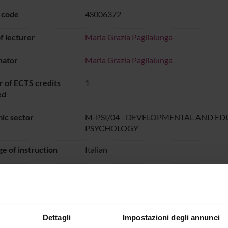
 code
4S006372
 lecturer
Maria Grazia Paglialunga
nator
Maria Grazia Paglialunga
 of ECTS credits
1
ed
ic sector
M-PSI/04 - DEVELOPMENTAL AND E
PSYCHOLOGY
e of instruction
Italian
PERIODO
dal Oct 13, 2023 al Jun 30, 20
ON TIMETABLE
Dettagli
Impostazioni degli annunci