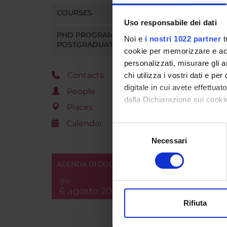
Go t
COURSES
Uso responsabile dei dati
PHD PROGRAMMES AND
Noi e
i nostri 1022 partner
t
POSTGRADUATE TRAINING
cookie per memorizzare e acce
personalizzati, misurare gli an
Contacts
chi utilizza i vostri dati e pe
digitale in cui avete effettua
People
dalla Dichiarazione sui cookie
Places
Calendar
Con il tuo consenso, vorrem
Selezione
raccogliere informazi
Necessari
del
Identificare il tuo di
consenso
digitali).
AGENDA DI OGGI
Approfondisci come vengono el
gio
modificare o ritirare il tuo 
6 agosto 2026
Rifiuta
Utilizziamo i cookie per perso
nostro traffico. Condividiamo 