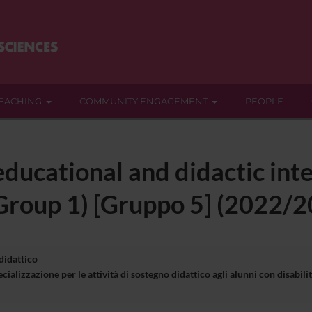
EACHING
COMMUNITY ENGAGEMENT
PEOPLE
ducational and didactic int
(Group 1) [Gruppo 5] (2022/
 didattico
cializzazione per le attività di sostegno didattico agli alunni con disa