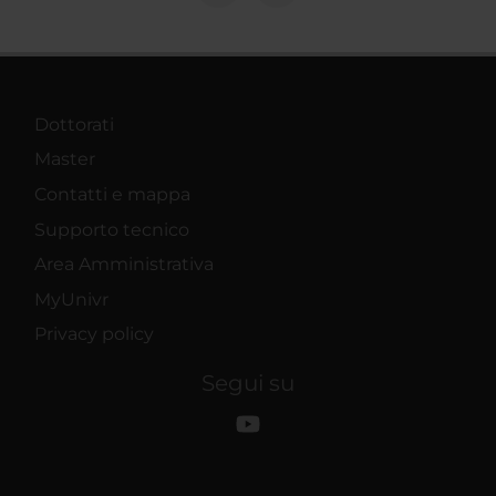
Dottorati
Master
Contatti e mappa
Supporto tecnico
Area Amministrativa
MyUnivr
Privacy policy
Segui su