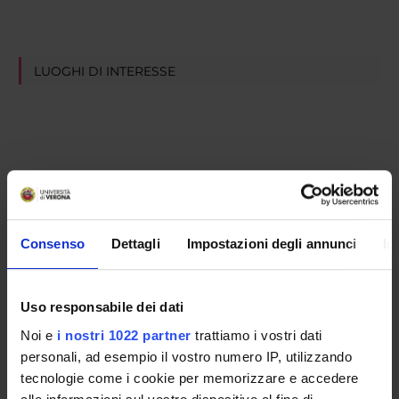
LUOGHI DI INTERESSE
Consenso
Dettagli
Impostazioni degli annunci
In
Uso responsabile dei dati
Noi e
i nostri 1022 partner
trattiamo i vostri dati
personali, ad esempio il vostro numero IP, utilizzando
tecnologie come i cookie per memorizzare e accedere