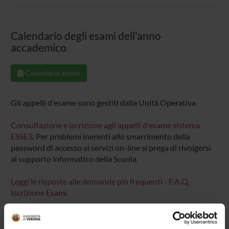
Calendario degli esami dell'anno
accademico
Calendario esami
Gli appelli d'esame sono gestiti dalla Unità Operativa
Consultazione e iscrizione agli appelli d'esame sistema
ESSE3
. Per problemi inerenti allo smarrimento della
password di accesso ai servizi on-line si prega di rivolgersi
al supporto informatico della Scuola.
Leggi le risposte alle domande più frequenti - F.A.Q.
Iscrizione Esami