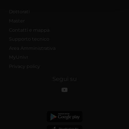
con altre informazioni che hai fornito loro o che hanno
raccolto dal tuo utilizzo dei loro servizi.
Dottorati
Master
Contatti e mappa
Supporto tecnico
Area Amministrativa
MyUnivr
Privacy policy
Segui su