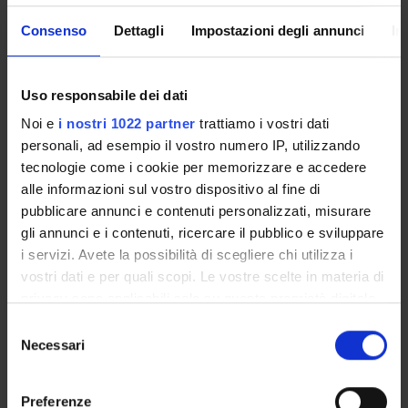
Consenso
Dettagli
Impostazioni degli annunci
In
Presentazione
Come iscriversi
Insegnamenti
Uso responsabile dei dati
Calendario didattico
Noi e
i nostri 1022 partner
trattiamo i vostri dati
Orario lezioni
personali, ad esempio il vostro numero IP, utilizzando
Piani didattici
tecnologie come i cookie per memorizzare e accedere
Calendario esami
alle informazioni sul vostro dispositivo al fine di
Bacheca avvisi
pubblicare annunci e contenuti personalizzati, misurare
Proposte tesi e stage
gli annunci e i contenuti, ricercare il pubblico e sviluppare
Organi collegiali e di governo
i servizi. Avete la possibilità di scegliere chi utilizza i
vostri dati e per quali scopi. Le vostre scelte in materia di
Docenti
privacy sono applicabili solo su questa proprietà digitale
in cui avete effettuato le vostre scelte. È possibile
Selezione
OFFERTA FORMATIVA
modificare o revocare il proprio consenso in qualsiasi
Necessari
del
momento dalla Dichiarazione sui cookie o facendo clic
consenso
CORSI DI STUDIO
sull'icona di attivazione della privacy.
Preferenze