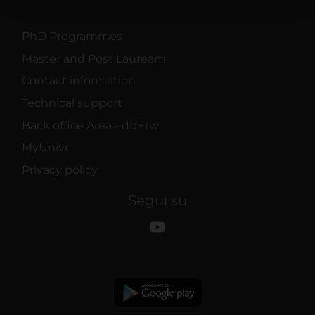
con altre informazioni che hai fornito loro o che hanno
raccolto dal tuo utilizzo dei loro servizi.
PhD Programmes
Master and Post Lauream
Contact information
Technical support
Back office Area - dbErw
MyUnivr
Privacy policy
Segui su