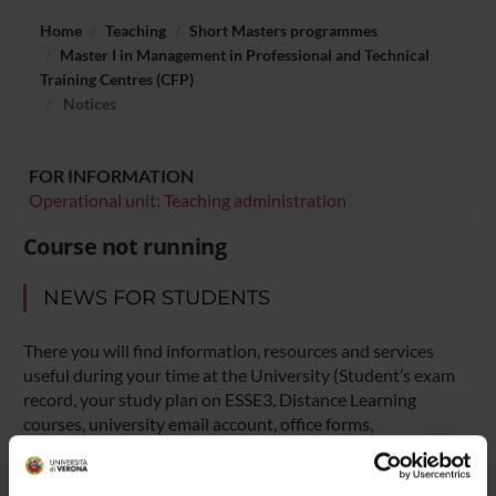
Home
Teaching
Short Masters programmes
Master I in Management in Professional and Technical
Training Centres (CFP)
Notices
FOR INFORMATION
Operational unit: Teaching administration
Course not running
NEWS FOR STUDENTS
There you will find information, resources and services
useful during your time at the University (Student’s exam
record, your study plan on ESSE3, Distance Learning
courses, university email account, office forms,
administrative procedures, etc.). You can log into MyUnivr
with your GIA login details: only in this way will you be able