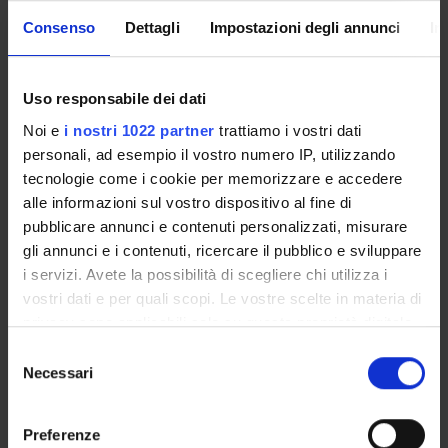
to receive notification of all the notices from your teachers
and your secretariat via email and also via the Univr app.
Consenso
Dettagli
Impostazioni degli annunci
In
MYUNIVR
Uso responsabile dei dati
Noi e
i nostri 1022 partner
trattiamo i vostri dati
personali, ad esempio il vostro numero IP, utilizzando
Overview
tecnologie come i cookie per memorizzare e accedere
Enrolment Procedures and Admission Requirements
alle informazioni sul vostro dispositivo al fine di
Degree Programme
pubblicare annunci e contenuti personalizzati, misurare
Courses
gli annunci e i contenuti, ricercare il pubblico e sviluppare
Notices
i servizi. Avete la possibilità di scegliere chi utilizza i
Governing bodies
vostri dati e per quali scopi. Le vostre scelte in materia di
privacy sono applicabili solo su questa proprietà digitale
in cui avete effettuato le vostre scelte. È possibile
Selezione
STUDYING
modificare o revocare il proprio consenso in qualsiasi
Necessari
del
momento dalla Dichiarazione sui cookie o facendo clic
consenso
COURSES
sull'icona di attivazione della privacy.
Preferenze
PHD PROGRAMMES AND POSTGRADUATE