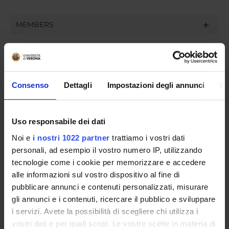
MEMBERS
Alessia Maria Aurora Bevilacqua
Roberta Silva
Consenso
Dettagli
Impostazioni degli annunci
In
RECORDS AND DOCUMENTS
Uso responsabile dei dati
Noi e
i nostri 1022 partner
trattiamo i vostri dati
personali, ad esempio il vostro numero IP, utilizzando
tecnologie come i cookie per memorizzare e accedere
ORGANISATION
alle informazioni sul vostro dispositivo al fine di
pubblicare annunci e contenuti personalizzati, misurare
GOVERNANCE
gli annunci e i contenuti, ricercare il pubblico e sviluppare
i servizi. Avete la possibilità di scegliere chi utilizza i
COMMITTEES
vostri dati e per quali scopi. Le vostre scelte in materia di