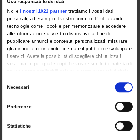
Uso responsabile dei dati
SERVIZI DI SEGRETERIA STUDENTI
Noi e
i nostri 1022 partner
trattiamo i vostri dati
personali, ad esempio il vostro numero IP, utilizzando
STRUTTURE DEL DIPARTIMENTO
tecnologie come i cookie per memorizzare e accedere
alle informazioni sul vostro dispositivo al fine di
BIBLIOTECHE
pubblicare annunci e contenuti personalizzati, misurare
gli annunci e i contenuti, ricercare il pubblico e sviluppare
CENTRI
i servizi. Avete la possibilità di scegliere chi utilizza i
vostri dati e per quali scopi. Le vostre scelte in materia di
LABORATORI
privacy sono applicabili solo su questa proprietà digitale
SPIN OFF E AZIENDE
in cui avete effettuato le vostre scelte. È possibile
Selezione
modificare o revocare il proprio consenso in qualsiasi
Necessari
del
SPAZI COMUNI DEL DIPARTIMENTO
momento dalla Dichiarazione sui cookie o facendo clic
consenso
sull'icona di attivazione della privacy.
Preferenze
Contatti
Con il tuo consenso, vorremmo anche:
Persone
raccogliere informazioni sulla tua posizione
Statistiche
Luoghi
geografica, con un'approssimazione di qualche
Calendario
metro,