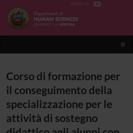
Segui su
Toggl
Corso di formazione per
il conseguimento della
specializzazione per le
attività di sostegno
didattico agli alunni con