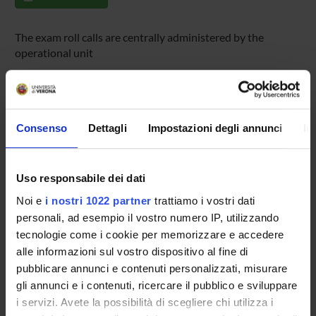
The exam roll calls are centrally administered by the
operational unit
Exam Session Calendar and Roll call enrolment sistema
ESSE3
. If you forget your password to the online services,
please contact the technical office in your Faculty.
Consenso
Dettagli
Impostazioni degli annunci
In
Read the answers to the more serious and frequent
questions - F.A.Q. Examination enrolment
Uso responsabile dei dati
Noi e
i nostri 1022 partner
trattiamo i vostri dati
personali, ad esempio il vostro numero IP, utilizzando
tecnologie come i cookie per memorizzare e accedere
Overview
alle informazioni sul vostro dispositivo al fine di
Enrolment Policy
pubblicare annunci e contenuti personalizzati, misurare
Courses
gli annunci e i contenuti, ricercare il pubblico e sviluppare
Academic Calendar
i servizi. Avete la possibilità di scegliere chi utilizza i