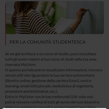
PER LA COMUNITÀ STUDENTESCA
Se sei già iscritta/o a un corso di studio, puoi consultare
tutti gli avvisi relativi al tuo corso di studi nella tua area
riservata MyUnivr.
In questo portale potrai visualizzare informazioni, risorse e
servizi utili che riguardano la tua carriera universitaria
(libretto online, gestione della carriera Esse3, corsi e-
learning, email istituzionale, modulistica di segreteria,
procedure amministrative, ecc.).
Entra in MyUnivr con le tue credenziali GIA: solo così
potrai ricevere notifica di tutti gli avvisi dei tuoi docenti e
della tua segreteria via mail e anche tramite l'app Univr.