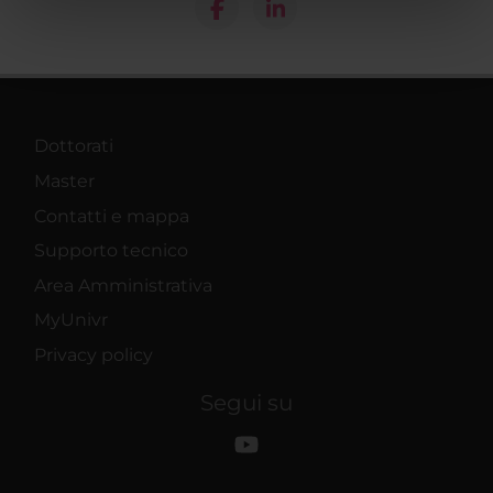
nostri partner che si occupano di analisi dei dati web,
pubblicità e social media, i quali potrebbero combinarle
con altre informazioni che hai fornito loro o che hanno
raccolto dal tuo utilizzo dei loro servizi.
Dottorati
Master
Contatti e mappa
Supporto tecnico
Area Amministrativa
MyUnivr
Privacy policy
Segui su