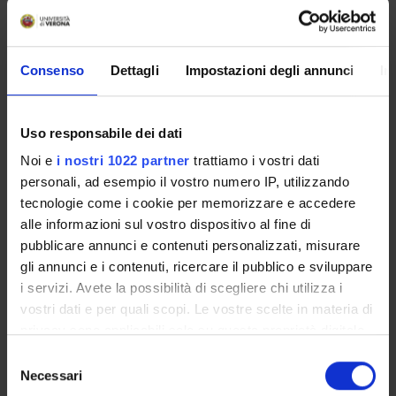
MYUNIVR
Consenso
Dettagli
Impostazioni degli annunci
In
Presentazione
Uso responsabile dei dati
Come iscriversi
Noi e
i nostri 1022 partner
trattiamo i vostri dati
Insegnamenti
personali, ad esempio il vostro numero IP, utilizzando
Calendario didattico
tecnologie come i cookie per memorizzare e accedere
Orario lezioni
alle informazioni sul vostro dispositivo al fine di
Piani didattici
pubblicare annunci e contenuti personalizzati, misurare
Calendario esami
gli annunci e i contenuti, ricercare il pubblico e sviluppare
Bacheca avvisi
i servizi. Avete la possibilità di scegliere chi utilizza i
Proposte tesi e stage
vostri dati e per quali scopi. Le vostre scelte in materia di
Organi collegiali e di governo
privacy sono applicabili solo su questa proprietà digitale
Docenti
in cui avete effettuato le vostre scelte. È possibile
Selezione
modificare o revocare il proprio consenso in qualsiasi
Necessari
del
momento dalla Dichiarazione sui cookie o facendo clic