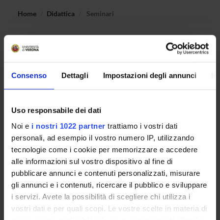
Home
Didattica
Seminari
Non è stato trovato alcun seminario relativo
all'insegnamento Laboratorio di etica e psicoanalisi.
Consenso
Dettagli
Impostazioni degli annunci
In
OFFERTA FORMATIVA
Uso responsabile dei dati
CORSI DI STUDIO
Noi e
i nostri 1022 partner
trattiamo i vostri dati
personali, ad esempio il vostro numero IP, utilizzando
DOTTORATI, MASTER E FORMAZIONE SUPERIORE
tecnologie come i cookie per memorizzare e accedere
alle informazioni sul vostro dispositivo al fine di
Contatti
pubblicare annunci e contenuti personalizzati, misurare
Persone
gli annunci e i contenuti, ricercare il pubblico e sviluppare
Luoghi
i servizi. Avete la possibilità di scegliere chi utilizza i
vostri dati e per quali scopi. Le vostre scelte in materia di
Calendario