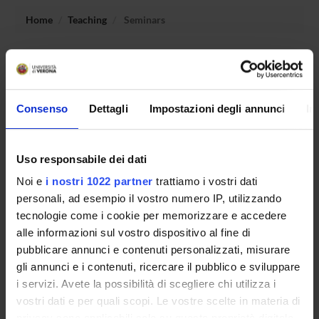
Home
Teaching
Seminars
No recent seminar found relating to teaching Laboratory in
ethics and psychoanalysis.
Consenso
Dettagli
Impostazioni degli annunci
In
STUDYING
Uso responsabile dei dati
COURSES
Noi e
i nostri 1022 partner
trattiamo i vostri dati
personali, ad esempio il vostro numero IP, utilizzando
PHD PROGRAMMES AND POSTGRADUATE
tecnologie come i cookie per memorizzare e accedere
TRAINING
alle informazioni sul vostro dispositivo al fine di
pubblicare annunci e contenuti personalizzati, misurare
Contacts
gli annunci e i contenuti, ricercare il pubblico e sviluppare
People
i servizi. Avete la possibilità di scegliere chi utilizza i
Places
vostri dati e per quali scopi. Le vostre scelte in materia di
privacy sono applicabili solo su questa proprietà digitale