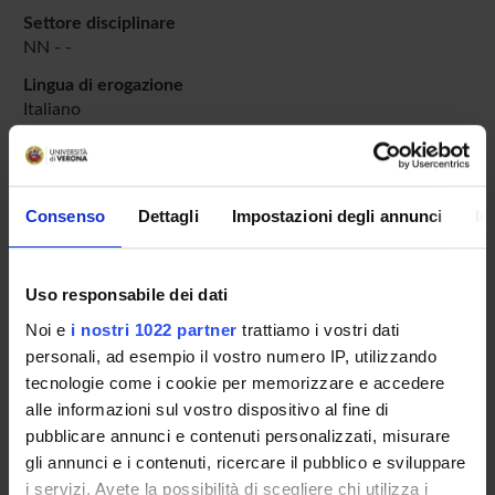
Settore disciplinare
NN - -
Lingua di erogazione
Italiano
Periodo
didattico
dal 16-nov-2020 al 30-giu-2021.
Consenso
Dettagli
Impostazioni degli annunci
In
Avvisi relativi al corso
Seminari relativi al corso
Uso responsabile dei dati
ORARIO LEZIONI
Noi e
i nostri 1022 partner
trattiamo i vostri dati
personali, ad esempio il vostro numero IP, utilizzando
Vai all'orario delle lezioni
tecnologie come i cookie per memorizzare e accedere
alle informazioni sul vostro dispositivo al fine di
pubblicare annunci e contenuti personalizzati, misurare
gli annunci e i contenuti, ricercare il pubblico e sviluppare
Presentazione
i servizi. Avete la possibilità di scegliere chi utilizza i