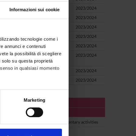
S/08)
2023/2024
Informazioni sui cookie
2023/2024
2023/2024
 (M-PED/04)
2023/2024
utilizzando tecnologie come i
2023/2024
re annunci e contenuti
vete la possibilità di scegliere
ducativa e della scuola come ambiente
2023/2024
li solo su questa proprietà
consenso in qualsiasi momento
2023/2024
2023/2024
alche metro,
Marketing
e specifiche (impronte
ezione dettagli
. Puoi
C
Related or complementary activities
F
Other activitites