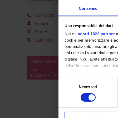
1°
Consenso
Contacts
1°
People
1°
Uso responsabile dei dati
1°
Places
Noi e
i nostri 1022 partner
t
1°
Calendar
cookie per memorizzare e acce
personalizzati, misurare gli an
1°
chi utilizza i vostri dati e pe
digitale in cui avete effettua
AGENDA DI OGGI
1°
dalla Dichiarazione sui cookie
1°
sab
8 agosto 2026
Con il tuo consenso, vorrem
Selezione
raccogliere informazi
Necessari
del
Legend
Identificare il tuo di
consenso
Type of 
digitali).
Approfondisci come vengono el
A
Bas
modificare o ritirare il tuo 
D
Act