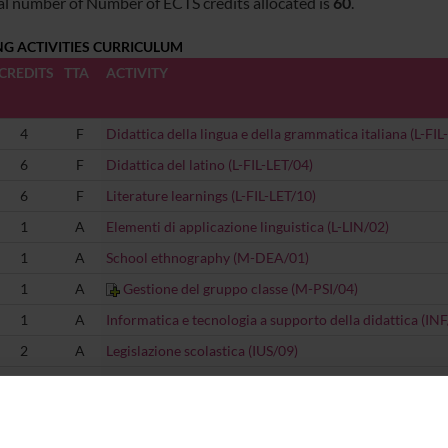
al number of Number of ECTS credits allocated is
60
.
NG ACTIVITIES CURRICULUM
CREDITS
TTA
ACTIVITY
4
F
Didattica della lingua e della grammatica italiana (L-FIL
6
F
Didattica del latino (L-FIL-LET/04)
6
F
Literature learnings (L-FIL-LET/10)
1
A
Elementi di applicazione linguistica (L-LIN/02)
1
A
School ethnography (M-DEA/01)
1
A
Gestione del gruppo classe (M-PSI/04)
1
A
Informatica e tecnologia a supporto della didattica (IN
2
A
Legislazione scolastica (IUS/09)
1
A
Metodologie della didattica digitale (M-PED/03)
0
F
Final Exam (-)
1
A
Psychology of learning processes (M-PSI/01)