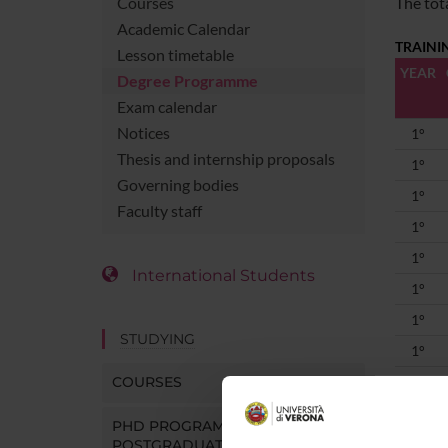
Courses
The tot
Academic Calendar
TRAINI
Lesson timetable
YEAR
Degree Programme
Exam calendar
Notices
1°
Thesis and internship proposals
1°
Governing bodies
1°
Faculty staff
1°
1°
International Students
1°
1°
STUDYING
1°
COURSES
1°
1°
PHD PROGRAMMES AND
1°
POSTGRADUATE TRAINING