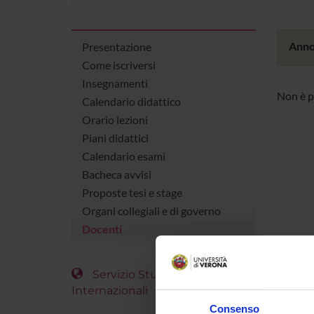
Anno
Presentazione
Come iscriversi
Insegnamenti
Non è p
Calendario didattico
Orario lezioni
Piani didattici
Calendario esami
Bacheca avvisi
Proposte tesi e stage
Organi collegiali e di governo
Docenti
Servizio Studenti
Internazionali
Consenso