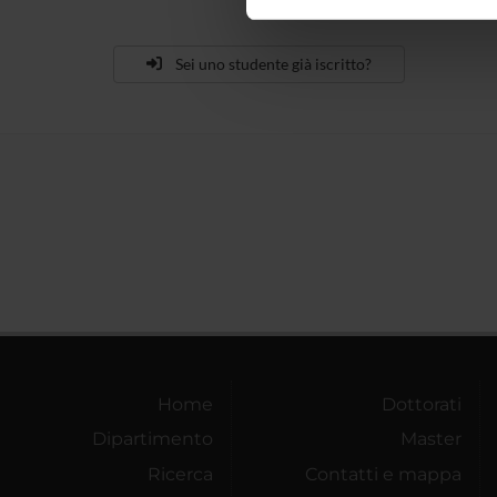
nostro traffico. Condividiamo 
di analisi dei dati web, pubbl
che hanno raccolto dal tuo uti
Sei uno studente già iscritto?
Home
Dottorati
Dipartimento
Master
Ricerca
Contatti e mappa