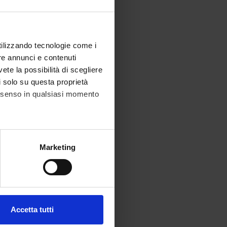
utilizzando tecnologie come i
re annunci e contenuti
vete la possibilità di scegliere
li solo su questa proprietà
consenso in qualsiasi momento
alche metro,
Marketing
e specifiche (impronte
ezione dettagli
. Puoi
Accetta tutti
l media e per analizzare il