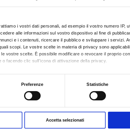
rattiamo i vostri dati personali, ad esempio il vostro numero IP, 
dere alle informazioni sul vostro dispositivo al fine di pubblica
nunci e i contenuti, ricercare il pubblico e sviluppare i servizi. A
r quali scopi. Le vostre scelte in materia di privacy sono applicabi
to le vostre scelte. È possibile modificare o revocare il proprio 
 o facendo clic sull'icona di attivazione della privacy.
mo anche:
oni sulla tua posizione geografica, con un'approssimazione di qu
Preferenze
Statistiche
spositivo, scansionandolo attivamente alla ricerca di caratteristich
aborati i tuoi dati personali e imposta le tue preferenze nella
s
consenso in qualsiasi momento dalla Dichiarazione sui cookie.
Accetta selezionati
nalizzare contenuti ed annunci, per fornire funzionalità dei socia