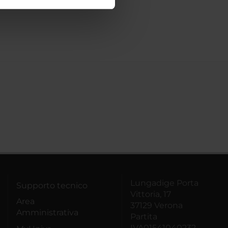
ostri partner che si occupano
azioni che hai fornito loro o
Lungadige Porta
Supporto tecnico
Vittoria, 17
Area
37129 Verona
Amministrativa
Partita
IVA01541040232