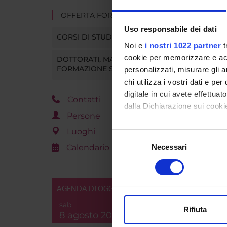
OFFERTA FORMATIVA
Uso responsabile dei dati
CORSI DI STUDIO
Noi e
i nostri 1022 partner
t
cookie per memorizzare e acce
DOTTORATI, MASTER E
FORMAZIONE SUPERIORE
personalizzati, misurare gli an
chi utilizza i vostri dati e pe
digitale in cui avete effettua
Contatti
dalla Dichiarazione sui cookie
Persone
Con il tuo consenso, vorrem
Luoghi
Selezione
raccogliere informazi
Calendario
Necessari
del
Identificare il tuo di
consenso
digitali).
Approfondisci come vengono el
AGENDA DI OGGI
modificare o ritirare il tuo 
sab
Rifiuta
8 agosto 2026
Utilizziamo i cookie per perso