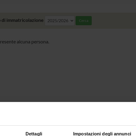
 di immatricolazione
Cerca
resente alcuna persona.
Dettagli
Impostazioni degli annunci