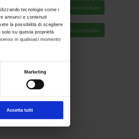
Go to lesson schedule
utilizzando tecnologie come i
re annunci e contenuti
vete la possibilità di scegliere
tto
Go to lesson schedule
li solo su questa proprietà
consenso in qualsiasi momento
alche metro,
Marketing
e specifiche (impronte
ezione dettagli
. Puoi
Accetta tutti
l media e per analizzare il
ostri partner che si occupano
azioni che hai fornito loro o