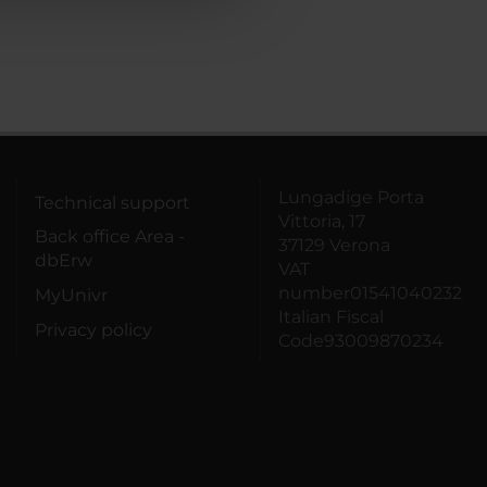
Lungadige Porta
Technical support
Vittoria, 17
Back office Area -
37129 Verona
dbErw
VAT
number01541040232
MyUnivr
Italian Fiscal
Privacy policy
Code93009870234