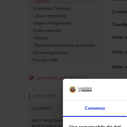
Courses
Academic Calendar
Credits
Lesson timetable
Degree Programme
Coordi
Exam calendar
Other a
Notices
Thesis and internship proposals
Other a
Governing bodies
Faculty staff
Other a
International Students
Academ
Languag
STUDYING
COURSES
Consenso
TEACHI
ACTIV
PHD PROGRAMMES AND
POSTGRADUATE TRAINING
Uso responsabile dei dati