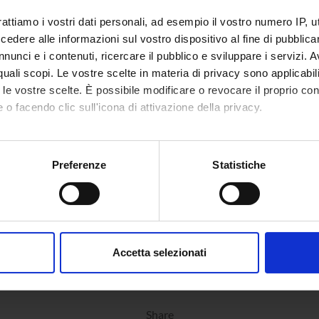
1
not yet
Giulia Adami
rattiamo i vostri dati personali, ad esempio il vostro numero IP, 
allocated
dere alle informazioni sul vostro dispositivo al fine di pubblica
nunci e i contenuti, ricercare il pubblico e sviluppare i servizi. A
3
not yet
Grazia Cianci
r quali scopi. Le vostre scelte in materia di privacy sono applicabi
allocated
to le vostre scelte. È possibile modificare o revocare il proprio 
 o facendo clic sull'icona di attivazione della privacy.
mo anche:
oni sulla tua posizione geografica, con un'approssimazione di qu
Preferenze
Statistiche
spositivo, scansionandolo attivamente alla ricerca di caratteristich
aborati i tuoi dati personali e imposta le tue preferenze nella
s
consenso in qualsiasi momento dalla Dichiarazione sui cookie.
Accetta selezionati
nalizzare contenuti ed annunci, per fornire funzionalità dei socia
inoltre informazioni sul modo in cui utilizzi il nostro sito con i n
icità e social media, i quali potrebbero combinarle con altre inform
Share
lizzo dei loro servizi.