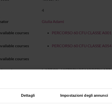
4
nator
Giulia Adami
vailable courses
PERCORSO 60 CFU CLASSE A001
vailable courses
PERCORSO 60 CFU CLASSE A054
vailable courses
ic sector
L-ART/02 - HISTORY OF MODERN ART
e of instruction
Italian
Dettagli
Impostazioni degli annunci
NG IS ORGANISED AS FOLLOWS:
ITY
CREDITS
PERIOD
ACADEMIC ST