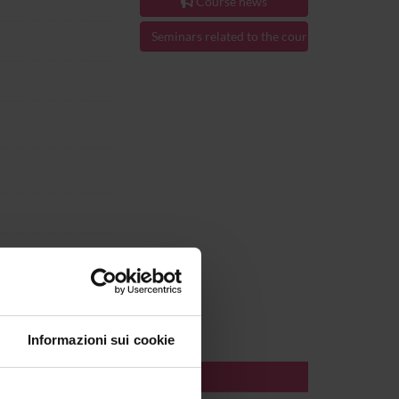
Course news
Seminars related to the course
Informazioni sui cookie
AFF
TIMETABLE