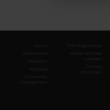
Home
PhD Programmes
Department
Master and Post
Lauream
Research
Contact
Teaching
information
Community
Engagement