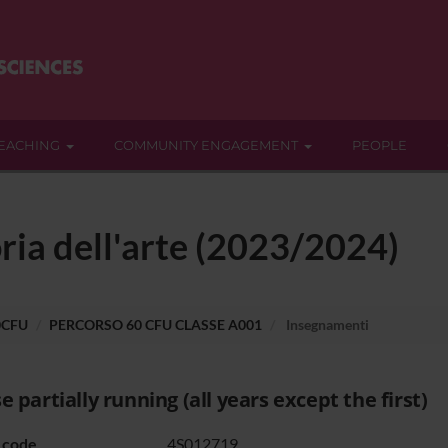
EACHING
COMMUNITY ENGAGEMENT
PEOPLE
ria dell'arte (2023/2024)
0CFU
PERCORSO 60 CFU CLASSE A001
Insegnamenti
e partially running (all years except the first)
 code
4S012719