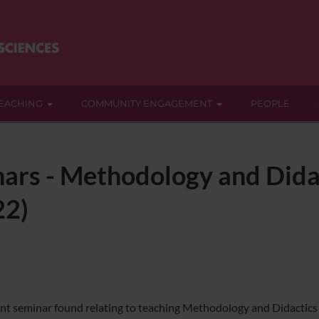
EACHING
COMMUNITY ENGAGEMENT
PEOPLE
ars - Methodology and Didac
22)
nt seminar found relating to teaching Methodology and Didactics o