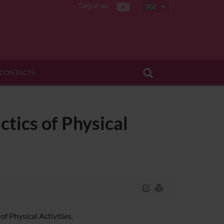
Segui su
CONTACTS
tics of Physical
f Physical Activities.