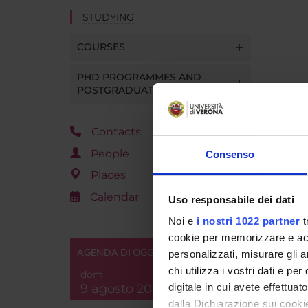
STUDYING
COURSES
PHD PROGRAMMES AND
POSTGRADUATE TRAINING
Contacts
People
Consenso
Places
Calendar
Uso responsabile dei dati
Noi e
i nostri 1022 partner
t
cookie per memorizzare e acce
AGENDA DI OGGI
personalizzati, misurare gli an
chi utilizza i vostri dati e pe
dom
9 agosto 2026
digitale in cui avete effettua
dalla Dichiarazione sui cookie