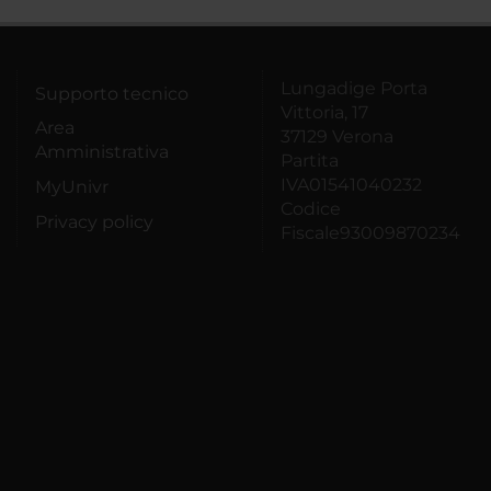
Lungadige Porta
Supporto tecnico
Vittoria, 17
Area
37129 Verona
Amministrativa
Partita
IVA01541040232
MyUnivr
Codice
Privacy policy
Fiscale93009870234