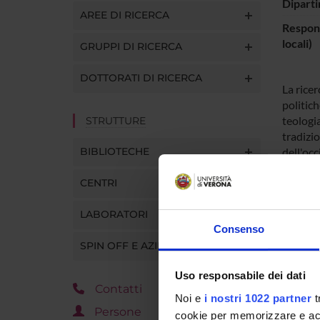
Diparti
AREE DI RICERCA
Respons
locali)
GRUPPI DI RICERCA
DOTTORATI DI RICERCA
La ricer
politic
teologi
STRUTTURE
tradizio
BIBLIOTECHE
dell'occ
CENTRI
ENTI
LABORATORI
Consenso
SPIN OFF E AZIENDE
Uso responsabile dei dati
Contatti
PART
Noi e
i nostri 1022 partner
t
Persone
cookie per memorizzare e acce