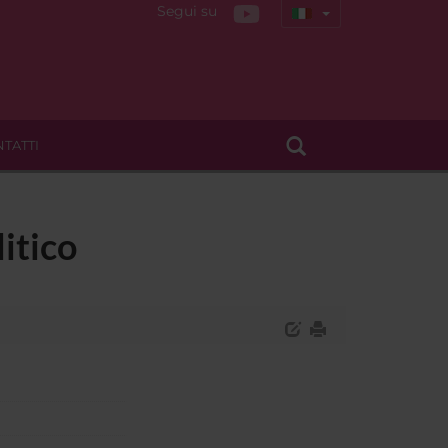
Segui su
TATTI
itico