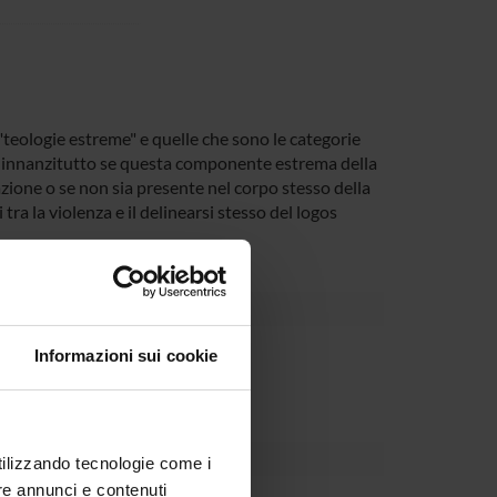
 "teologie estreme" e quelle che sono le categorie
re innanzitutto se questa componente estrema della
zione o se non sia presente nel corpo stesso della
ra la violenza e il delinearsi stesso del logos
Dipartimento
Informazioni sui cookie
utilizzando tecnologie come i
re annunci e contenuti