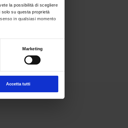
vete la possibilità di scegliere
li solo su questa proprietà
consenso in qualsiasi momento
alche metro,
Marketing
e specifiche (impronte
ezione dettagli
. Puoi
Accetta tutti
l media e per analizzare il
ostri partner che si occupano
azioni che hai fornito loro o