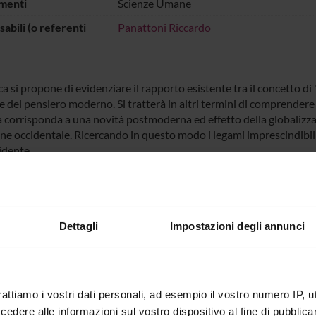
menti
Scienze Umane
abili (o referenti
Panattoni Riccardo
ca si propone di evidenziare il rapporto esistente tra il concetto di
he del pensiero moderno. Si tratterà in altri termini di comprende
a corrisponda a una novità postmoderna ed effetto della globalizza
ne occidentale. Ricercando in questo modo i legami imprescindibili t
idente.
 FINANZIATORI:
Finanziamento:
assegnato e gestito dal 
Dettagli
Impostazioni degli annunci
ECIPANTI AL PROGETTO
rattiamo i vostri dati personali, ad esempio il vostro numero IP, 
dere alle informazioni sul vostro dispositivo al fine di pubblica