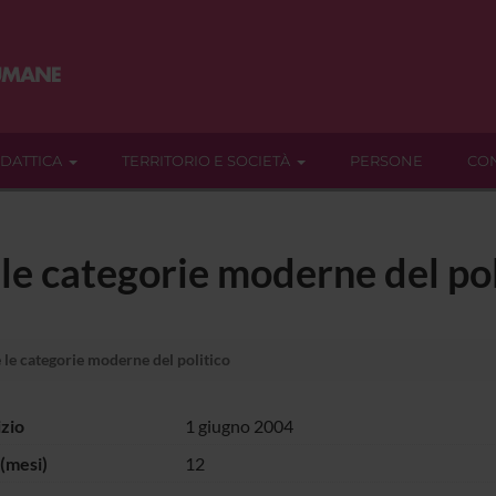
IDATTICA
TERRITORIO E SOCIETÀ
PERSONE
CON
 le categorie moderne del pol
 le categorie moderne del politico
izio
1 giugno 2004
(mesi)
12