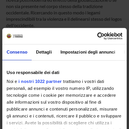
non sia presente nel corpo stesso della tradizione
occidentale. Ricercando in questo modo i legami
imprescindibili tra la violenza e il delinearsi stesso del logos
dell'occidente.
SPONSORS:
Consenso
Dettagli
Impostazioni degli annunci
In
Funds:
assigned and managed by the department
Uso responsabile dei dati
PROJECT PARTICIPANTS
Noi e
i nostri 1022 partner
trattiamo i vostri dati
personali, ad esempio il vostro numero IP, utilizzando
Riccardo Panattoni
tecnologie come i cookie per memorizzare e accedere
Full Professor
alle informazioni sul vostro dispositivo al fine di
pubblicare annunci e contenuti personalizzati, misurare
gli annunci e i contenuti, ricercare il pubblico e sviluppare
i servizi. Avete la possibilità di scegliere chi utilizza i