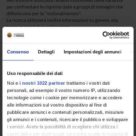
per confrontare le risposte date a gruppi di immagini che
differiscono per la “restorativeness”.
La ricerca utilizzerà inoltre informazioni su genere, età,
luogo in cui si vive, e istruzione
Consenso
Dettagli
Impostazioni degli annunci
In
PARTECIPANTI AL PROGETTO
Magali Brigitte Yvette Antoinette Boureux
Uso responsabile dei dati
Margherita Brondino
Professore associato
Noi e
i nostri 1022 partner
trattiamo i vostri dati
personali, ad esempio il vostro numero IP, utilizzando
Roberto Burro
tecnologie come i cookie per memorizzare e accedere
Professore associato
alle informazioni sul vostro dispositivo al fine di
Barbara Giacominelli Gasbarro
pubblicare annunci e contenuti personalizzati, misurare
Professore a contratto
gli annunci e i contenuti, ricercare il pubblico e sviluppare
i servizi. Avete la possibilità di scegliere chi utilizza i
JACK NASAR
vostri dati e per quali scopi. Le vostre scelte in materia di
Visiting professors