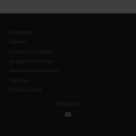
Dottorati
Master
Contatti e mappa
Supporto tecnico
Area Amministrativa
MyUnivr
Privacy policy
Segui su