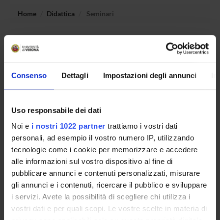
Home
Didattica
Seminari
Non è stato trovato alcun seminario relativo
all'insegnamento Politiche e teorie dell'umano.
Consenso
Dettagli
Impostazioni degli annunci
In
OFFERTA FORMATIVA
Uso responsabile dei dati
CORSI DI STUDIO
Noi e
i nostri 1022 partner
trattiamo i vostri dati
personali, ad esempio il vostro numero IP, utilizzando
DOTTORATI, MASTER E FORMAZIONE SUPERIORE
tecnologie come i cookie per memorizzare e accedere
alle informazioni sul vostro dispositivo al fine di
Contatti
pubblicare annunci e contenuti personalizzati, misurare
Persone
gli annunci e i contenuti, ricercare il pubblico e sviluppare
Luoghi
i servizi. Avete la possibilità di scegliere chi utilizza i
vostri dati e per quali scopi. Le vostre scelte in materia di
Calendario