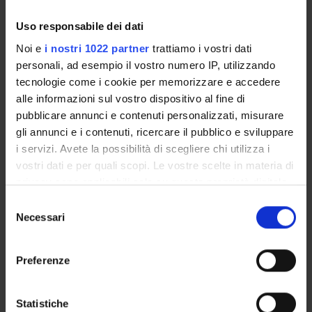
Uso responsabile dei dati
17
18
19
20
21
22
23
Noi e
i nostri 1022 partner
trattiamo i vostri dati
personali, ad esempio il vostro numero IP, utilizzando
tecnologie come i cookie per memorizzare e accedere
alle informazioni sul vostro dispositivo al fine di
24
25
26
27
28
29
30
pubblicare annunci e contenuti personalizzati, misurare
gli annunci e i contenuti, ricercare il pubblico e sviluppare
i servizi. Avete la possibilità di scegliere chi utilizza i
vostri dati e per quali scopi. Le vostre scelte in materia di
31
1
2
3
4
5
6
privacy sono applicabili solo su questa proprietà digitale
in cui avete effettuato le vostre scelte. È possibile
Selezione
modificare o revocare il proprio consenso in qualsiasi
Necessari
del
momento dalla Dichiarazione sui cookie o facendo clic
consenso
sull'icona di attivazione della privacy.
Preferenze
Con il tuo consenso, vorremmo anche:
Contatti
raccogliere informazioni sulla tua posizione
Statistiche
Persone