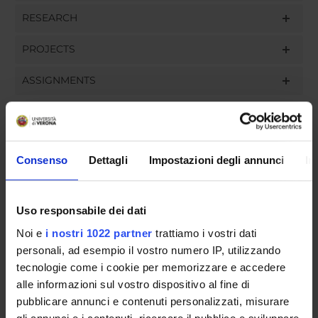
RESEARCH
PROJECTS
ASSIGNMENTS
ORGANISATION
Consenso
Dettagli
Impostazioni degli annunci
In
GOVERNANCE
Uso responsabile dei dati
COMMITTEES
Noi e
i nostri 1022 partner
trattiamo i vostri dati
personali, ad esempio il vostro numero IP, utilizzando
DEPARTMENT ADMINISTRATION OFFICES
tecnologie come i cookie per memorizzare e accedere
STUDENT ADMINISTRATION OFFICES
alle informazioni sul vostro dispositivo al fine di
pubblicare annunci e contenuti personalizzati, misurare
DEPARTMENT FACILITIES