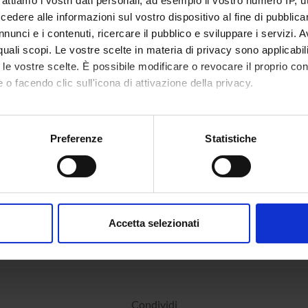
rattiamo i vostri dati personali, ad esempio il vostro numero IP, 
dere alle informazioni sul vostro dispositivo al fine di pubblica
nunci e i contenuti, ricercare il pubblico e sviluppare i servizi. A
r quali scopi. Le vostre scelte in materia di privacy sono applicabi
to le vostre scelte. È possibile modificare o revocare il proprio 
 o facendo clic sull'icona di attivazione della privacy.
mo anche:
oni sulla tua posizione geografica, con un'approssimazione di qu
Preferenze
Statistiche
spositivo, scansionandolo attivamente alla ricerca di caratteristich
aborati i tuoi dati personali e imposta le tue preferenze nella
s
consenso in qualsiasi momento dalla Dichiarazione sui cookie.
Accetta selezionati
nalizzare contenuti ed annunci, per fornire funzionalità dei socia
inoltre informazioni sul modo in cui utilizzi il nostro sito con i n
icità e social media, i quali potrebbero combinarle con altre inform
lizzo dei loro servizi.
Condividi