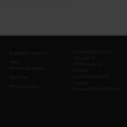
Lungadige Porta
Supporto tecnico
Vittoria, 17
Area
37129 Verona
Amministrativa
Partita
IVA01541040232
MyUnivr
Codice
Privacy policy
Fiscale93009870234