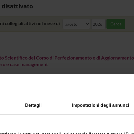
 disattivato
i collegiali attivi nel mese di
Cerca
o Scientifico del Corso di Perfezionamento e di Aggiornamento
oro e case management
Dettagli
Impostazioni degli annunci