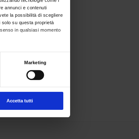
utilizzando tecnologie come i
re annunci e contenuti
vete la possibilità di scegliere
li solo su questa proprietà
consenso in qualsiasi momento
alche metro,
Marketing
e specifiche (impronte
ezione dettagli
. Puoi
Accetta tutti
l media e per analizzare il
ostri partner che si occupano
azioni che hai fornito loro o