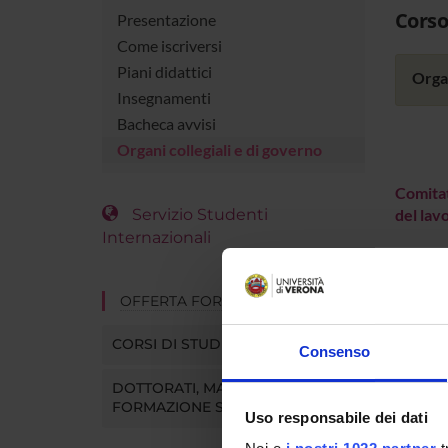
Corso
Presentazione
Come iscriversi
Piani didattici
Organ
Insegnamenti
Bacheca avvisi
Organi collegiali e di governo
Comitat
Servizio Studenti
del lav
Internazionali
OFFERTA FORMATIVA
CORSI DI STUDIO
Consenso
DOTTORATI, MASTER E
FORMAZIONE SUPERIORE
Uso responsabile dei dati