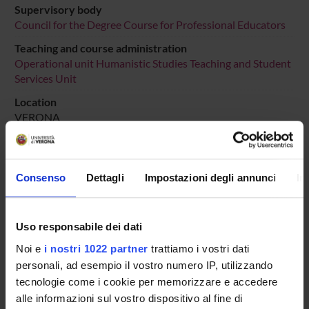
Supervisory body
Council for the Degree Course for Professional Educators
Teaching and course administration
Operational unit Humanistic Studies Teaching and Student
Services Unit
Location
VERONA
Main Department
Human Sciences
Consenso
Dettagli
Impostazioni degli annunci
In
Other Departments
Cultures and Civilizations
Macro area
Uso responsabile dei dati
Humanities
Noi e
i nostri 1022 partner
trattiamo i vostri dati
Subject area
personali, ad esempio il vostro numero IP, utilizzando
Education, Philosophy and Social Work
tecnologie come i cookie per memorizzare e accedere
alle informazioni sul vostro dispositivo al fine di