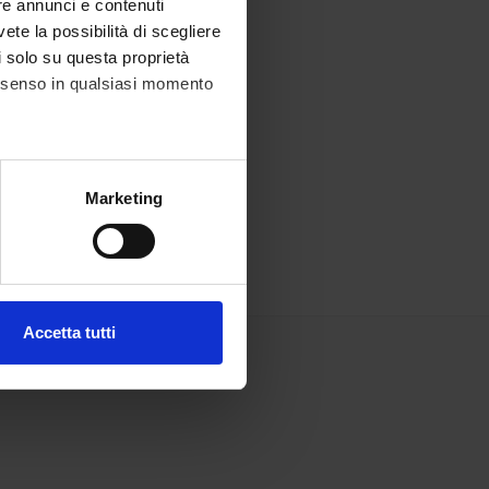
re annunci e contenuti
vete la possibilità di scegliere
li solo su questa proprietà
consenso in qualsiasi momento
alche metro,
Marketing
e specifiche (impronte
ezione dettagli
. Puoi
Accetta tutti
l media e per analizzare il
ostri partner che si occupano
azioni che hai fornito loro o