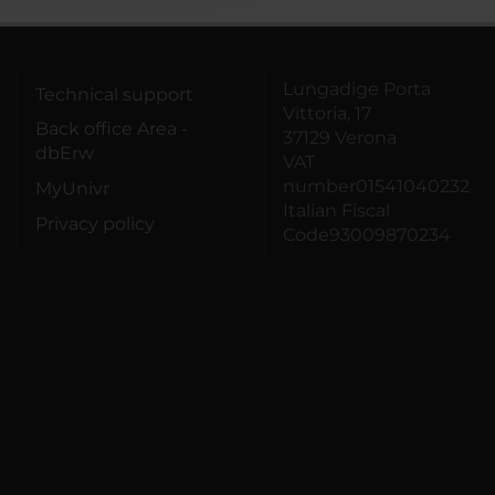
Lungadige Porta
Technical support
Vittoria, 17
Back office Area -
37129 Verona
dbErw
VAT
number01541040232
MyUnivr
Italian Fiscal
Privacy policy
Code93009870234