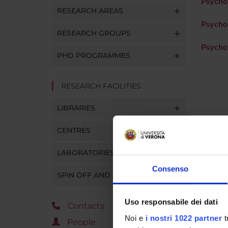
Psychol
RESEARCH AREAS
Psycho
RESEARCH GROUPS
Psycho
PHD PROGRAMMES
RESEARCH FACILITIES
LIBRARIES
CENTRES
LABORATORIES
Consenso
SPIN OFF AND COMPANIES
Uso responsabile dei dati
Contacts
Noi e
i nostri 1022 partner
t
People