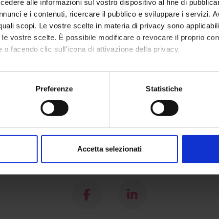
dere alle informazioni sul vostro dispositivo al fine di pubblica
nunci e i contenuti, ricercare il pubblico e sviluppare i servizi. A
r quali scopi. Le vostre scelte in materia di privacy sono applicabi
to le vostre scelte. È possibile modificare o revocare il proprio 
 o facendo clic sull'icona di attivazione della privacy.
mo anche:
oni sulla tua posizione geografica, con un'approssimazione di qu
Preferenze
Statistiche
spositivo, scansionandolo attivamente alla ricerca di caratteristich
aborati i tuoi dati personali e imposta le tue preferenze nella
s
consenso in qualsiasi momento dalla Dichiarazione sui cookie.
Accetta selezionati
nalizzare contenuti ed annunci, per fornire funzionalità dei socia
Share
inoltre informazioni sul modo in cui utilizzi il nostro sito con i n
icità e social media, i quali potrebbero combinarle con altre inform
lizzo dei loro servizi.