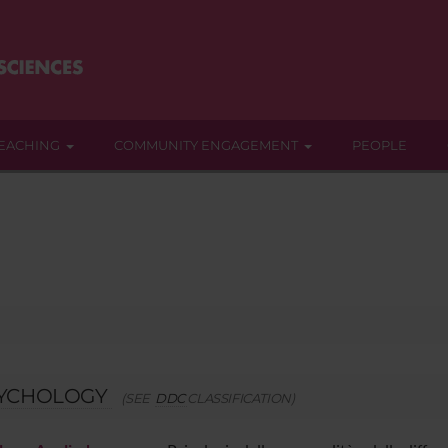
EACHING
COMMUNITY ENGAGEMENT
PEOPLE
YCHOLOGY
(SEE
DDC
CLASSIFICATION)