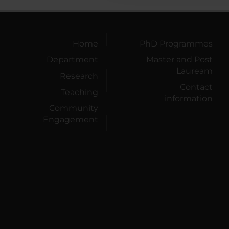
Home
PhD Programmes
Department
Master and Post
Lauream
Research
Contact
Teaching
information
Community
Engagement