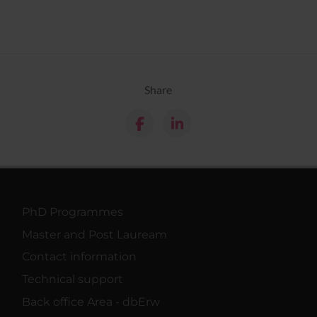
Share
PhD Programmes
Master and Post Lauream
Contact information
Technical support
Back office Area - dbErw