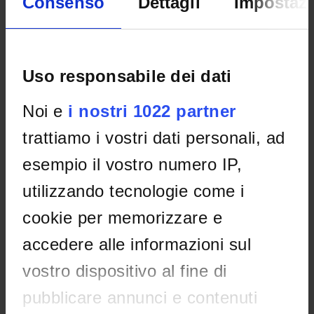
Consenso
Dettagli
Impostazi
Home
Didattica
Seminari
Non è stato trovato alcun seminario relativo
Uso responsabile dei dati
all'insegnamento Teorie e metodi dell'educazione inclusiva.
Noi e
i nostri 1022 partner
trattiamo i vostri dati personali, ad
OFFERTA FORMATIVA
esempio il vostro numero IP,
CORSI DI STUDIO
utilizzando tecnologie come i
DOTTORATI, MASTER E FORMAZIONE SUPERIORE
cookie per memorizzare e
Contatti
accedere alle informazioni sul
Persone
vostro dispositivo al fine di
Luoghi
pubblicare annunci e contenuti
Calendario