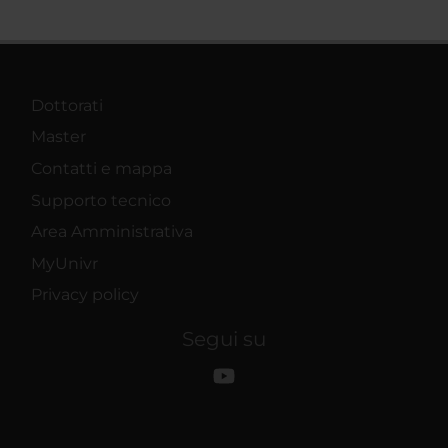
Dottorati
Master
Contatti e mappa
Supporto tecnico
Area Amministrativa
MyUnivr
Privacy policy
Segui su