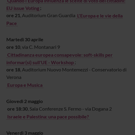
Quando l'Europa influenza le scelte di voto dei cittadini:
EU issue Voting
;
ore 21
, Auditorium Gran Guardia
L'Europa e le vie della
Pace
Martedì 30 aprile
ore 10
, via C. Montanari 9
Cittadinanza europea consapevole: soft-skills per
informar(si) sull'UE - Workshop
;
ore 18
, Auditorium Nuovo Montemezzi - Conservatorio di
Verona
Europa e Musica
Giovedì
2 maggio
ore 18:30
, Sala Conferenze S. Fermo - via Dogana 2
Israele e Palestina: una pace possibile?
Venerdì
3 maggio